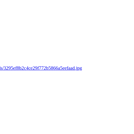
ads/3295ef8b2c4ce29f772b5866a5eefaad.jpg