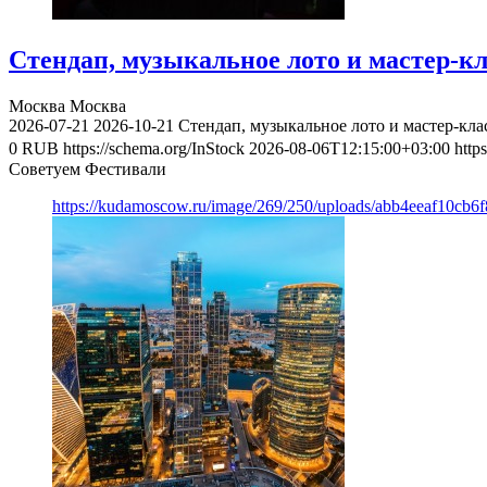
Стендап, музыкальное лото и мастер-к
Москва
Москва
2026-07-21
2026-10-21
Стендап, музыкальное лото и мастер-кл
0
RUB
https://schema.org/InStock
2026-08-06T12:15:00+03:00
http
Советуем Фестивали
https://kudamoscow.ru/image/269/250/uploads/abb4eeaf10cb