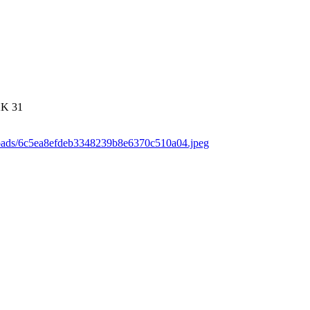
2K
31
loads/6c5ea8efdeb3348239b8e6370c510a04.jpeg