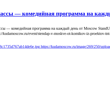
лассы — комедийная программа на кажд
ассы — комедийная программа на каждый день от Moscow Stand
s://kudamoscow.ru/event/stendap-v-moskve-ot-komikov-iz-proektov-tnt-
6f8c1735d767ab14de6e.jpg
https://kudamoscow.ru/image/269/250/uplo