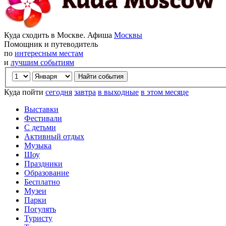
Куда сходить в Москве. Афиша
Москвы
Помощник и путеводитель
по
интересным местам
и
лучшим событиям
Куда пойти
сегодня
завтра
в выходные
в этом месяце
Выставки
Фестивали
С детьми
Активный отдых
Музыка
Шоу
Праздники
Образование
Бесплатно
Музеи
Парки
Погулять
Туристу