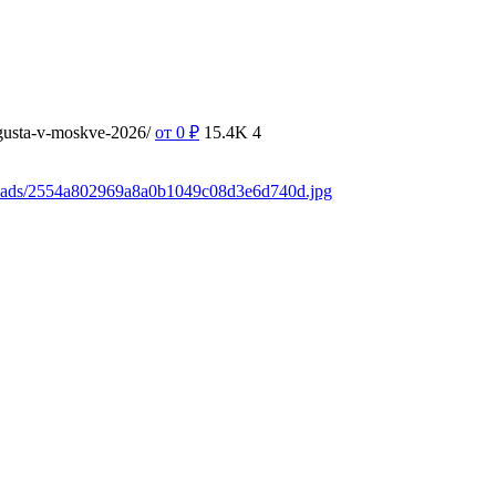
vgusta-v-moskve-2026/
от 0
₽
15.4K
4
loads/2554a802969a8a0b1049c08d3e6d740d.jpg