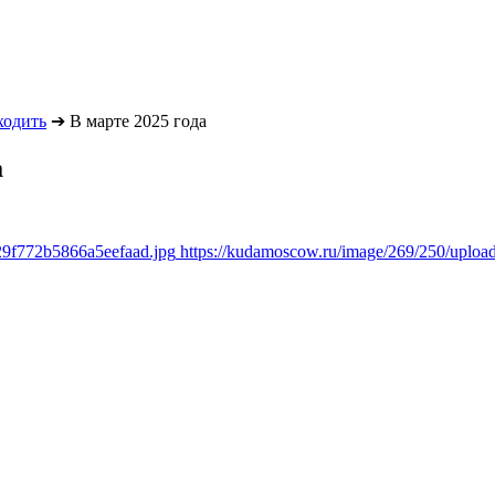
ходить
➔
В марте 2025 года
а
29f772b5866a5eefaad.jpg
https://kudamoscow.ru/image/269/250/uplo