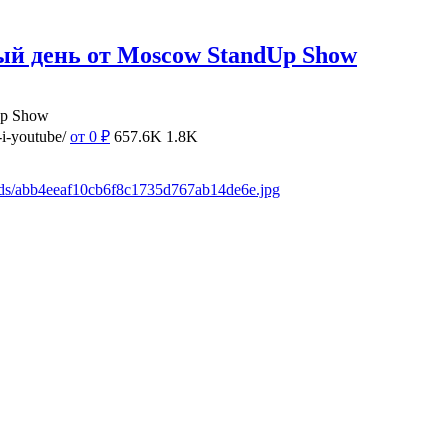
ый день от Moscow StandUp Show
Up Show
i-youtube/
от 0
₽
657.6K
1.8K
ads/abb4eeaf10cb6f8c1735d767ab14de6e.jpg