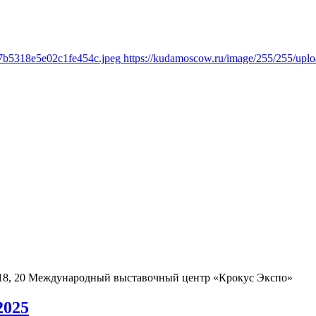
97b5318e5e02c1fe454c.jpeg
https://kudamoscow.ru/image/255/255/up
18, 20
Международный выставочный центр «Крокус Экспо»
2025