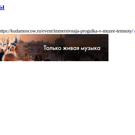
ты
https://kudamoscow.ru/event/immersivnaja-progulka-v-muzee-temnoty/