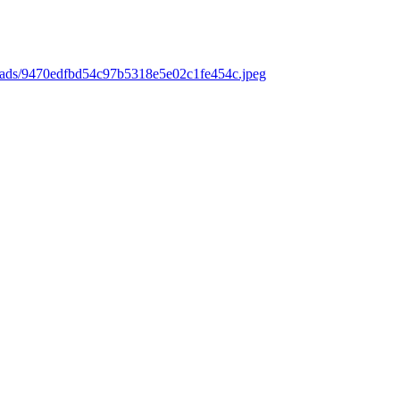
loads/9470edfbd54c97b5318e5e02c1fe454c.jpeg