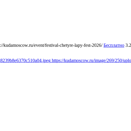
s://kudamoscow.ru/event/festival-chetyre-lapy-fest-2026/
Бесплатно
3.
348239b8e6370c510a04.jpeg
https://kudamoscow.ru/image/269/250/up