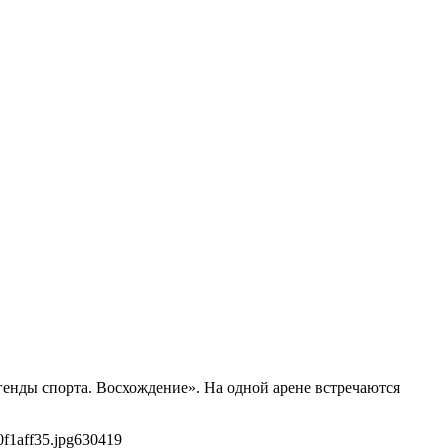
енды спорта. Восхождение». На одной арене встречаются
f1aff35.jpg
630
419