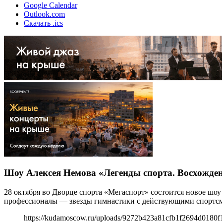
Google Calendar
Outlook.com
Скачать .ics
Шоу Алексея Немова «Легенды спорта. Восхожден
28 октября во Дворце спорта «Мегаспорт» состоится новое шо
профессионалы — звезды гимнастики с действующими спортс
https://kudamoscow.ru/uploads/9272b423a81cfb1f2694d0180f1