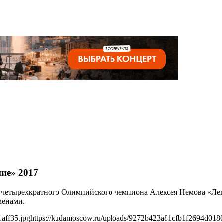
ие» 2017
у четырехкратного Олимпийского чемпиона Алексея Немова «Лег
менами.
aff35.jpg
https://kudamoscow.ru/uploads/9272b423a81cfb1f2694d0180