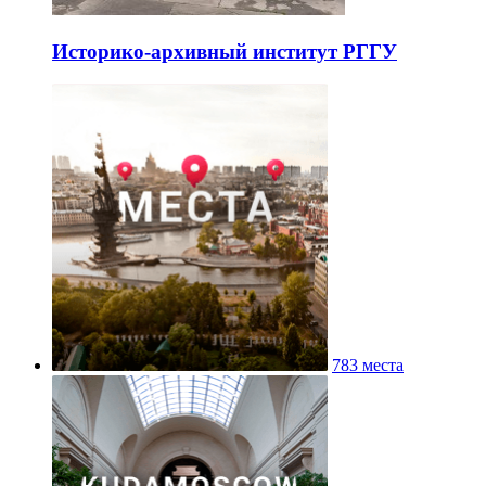
Историко-архивный институт РГГУ
783 места