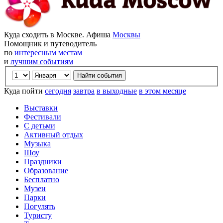
Куда сходить в Москве. Афиша
Москвы
Помощник и путеводитель
по
интересным местам
и
лучшим событиям
Куда пойти
сегодня
завтра
в выходные
в этом месяце
Выставки
Фестивали
С детьми
Активный отдых
Музыка
Шоу
Праздники
Образование
Бесплатно
Музеи
Парки
Погулять
Туристу