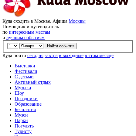
Куда сходить в Москве. Афиша
Москвы
Помощник и путеводитель
по
интересным местам
и
лучшим событиям
Куда пойти
сегодня
завтра
в выходные
в этом месяце
Выставки
Фестивали
С детьми
Активный отдых
Музыка
Шоу
Праздники
Образование
Бесплатно
Музеи
Парки
Погулять
Туристу