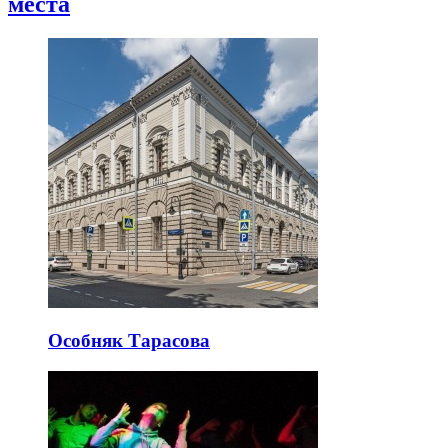
места
Особняк Тарасова