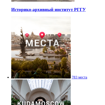
Историко-архивный институт РГГУ
783 места