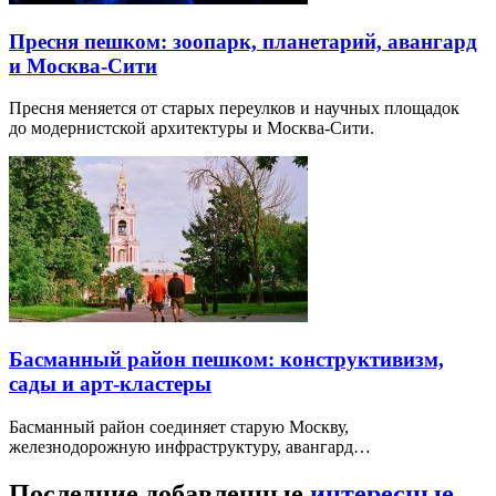
Пресня пешком: зоопарк, планетарий, авангард
и Москва-Сити
Пресня меняется от старых переулков и научных площадок
до модернистской архитектуры и Москва-Сити.
Басманный район пешком: конструктивизм,
сады и арт-кластеры
Басманный район соединяет старую Москву,
железнодорожную инфраструктуру, авангард…
Последние добавленные
интересные