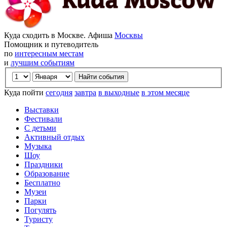
Куда сходить в Москве. Афиша
Москвы
Помощник и путеводитель
по
интересным местам
и
лучшим событиям
Куда пойти
сегодня
завтра
в выходные
в этом месяце
Выставки
Фестивали
С детьми
Активный отдых
Музыка
Шоу
Праздники
Образование
Бесплатно
Музеи
Парки
Погулять
Туристу