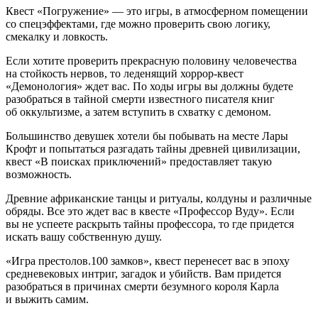
Квест «Погружение» — это игры, в атмосферном помещении
со спецэффектами, где можно проверить свою логику,
смекалку и ловкость.
Если хотите проверить прекрасную половину человечества
на стойкость нервов, то леденящий хоррор-квест
«Демонология» ждет вас. По ходы игры вы должны будете
разобраться в тайной смерти известного писателя книг
об оккультизме, а затем вступить в схватку с демоном.
Большинство девушек хотели бы побывать на месте Лары
Крофт и попытаться разгадать тайны древней цивилизации,
квест «В поисках приключений» предоставляет такую
возможность.
Древние африканские танцы и ритуалы, колдуны и различные
обряды. Все это ждет вас в квесте «Профессор Вуду». Если
вы не успеете раскрыть тайны профессора, то где придется
искать вашу собственную душу.
«Игра престолов.100 замков», квест перенесет вас в эпоху
средневековых интриг, загадок и убийств. Вам придется
разобраться в причинах смерти безумного короля Карла
и выжить самим.