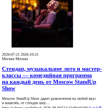
2026-07-21
2026-10-21
Москва
Москва
Стендап, музыкальное лото и мастер-
классы — комедийная программа
на каждый день от Moscow StandUp
Show
Moscow StandUp Show дарит развлечения на любой вкус
и кошелёк, от стендап шоу…
https://schema.org/InStock
2026-08-06T12:15:00+03:00
0
от 0
₽