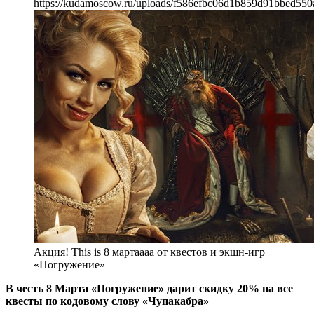
https://kudamoscow.ru/uploads/f586efbc06d1b859d91bbed550
Акция! This is 8 мартаааа от квестов и экшн-игр
«Погружение»
В честь 8 Марта «Погружение» дарит скидку 20% на все
квесты по кодовому слову «Чупакабра»