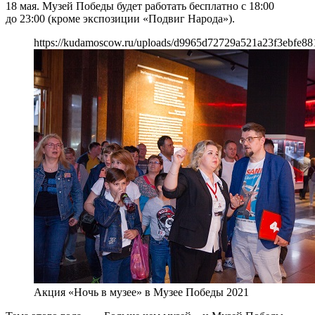
18 мая. Музей Победы будет работать бесплатно с 18:00
до 23:00 (кроме экспозиции «Подвиг Народа»).
https://kudamoscow.ru/uploads/d9965d72729a521a23f3ebfe881
Акция «Ночь в музее» в Музее Победы 2021