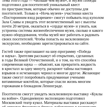
Тема этого года — «Больше чем музей», и Музей Победы
подготовил для посетителей уникальный квест
по пространствам, которые обычно не доступны для
посетителей. Только в «Ночь музеев» участники квеста
«Посторонним вход разрешен» смогут побывать под куполом
Зала Славы и увидеть этот величественный зал с высоты
почти 20 метров, оказаться в «сердце музея» и узнать, как
устроены системы жизнеобеспечения музея, сколько и какого
нужно оборудования, чтобы музей мог работать и радовать
своих посетителей. Чтобы попасть на эксклюзивную
экскурсию, необходимо зарегистрироваться на сайте.
Гостей также приглашают на шоу-программу «Победа
и наука». Зрителям расскажут об открытиях, сделанных
в годы Великой Отечественной, и о том, на что способна
современная наука — объяснят, как превратить жидкость
в кристалл за одну минуту, раскроют тайны настоящих
взрывов и исчезающих чернил и многое другое. Желающие
также смогут попробовать придуманные учеными
витаминные коктейли, которые спасли жизнь многим
горожанам в блокадном Ленинграде.
Посетители смогут увидеть эксклюзивную выставку «Куклы
на войне». Однодневную экспозицию подготовил
Московский театр кукол. Материалы выставки расскажут
об артистах фронтовых бригад, работавших в госпиталях,