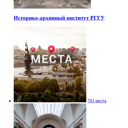
Историко-архивный институт РГГУ
783 места