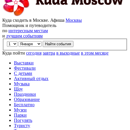
Куда сходить в Москве. Афиша
Москвы
Помощник и путеводитель
по
интересным местам
и
лучшим событиям
Куда пойти
сегодня
завтра
в выходные
в этом месяце
Выставки
Фестивали
С детьми
Активный отдых
Музыка
Шоу
Праздники
Образование
Бесплатно
Музеи
Парки
Погулять
Туристу