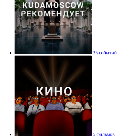
35 событий
5 фильмов