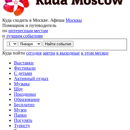
Куда сходить в Москве. Афиша
Москвы
Помощник и путеводитель
по
интересным местам
и
лучшим событиям
Куда пойти
сегодня
завтра
в выходные
в этом месяце
Выставки
Фестивали
С детьми
Активный отдых
Музыка
Шоу
Праздники
Образование
Бесплатно
Музеи
Парки
Погулять
Туристу