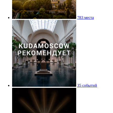
783 места
35 событий