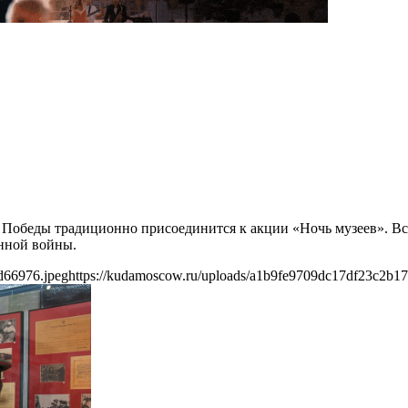
 Победы традиционно присоединится к акции «Ночь музеев». Вс
нной войны.
d66976.jpeg
https://kudamoscow.ru/uploads/a1b9fe9709dc17df23c2b1