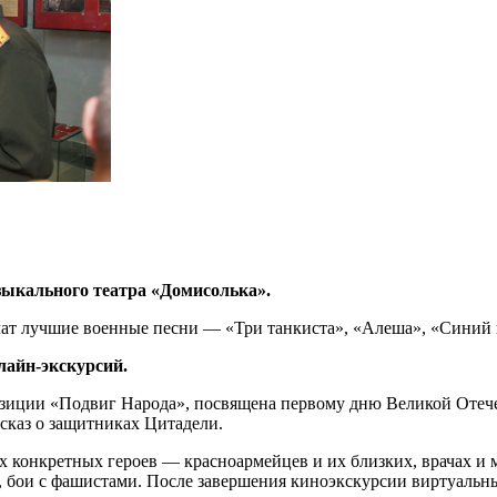
узыкального театра «Домисолька».
чат лучшие военные песни — «Три танкиста», «Алеша», «Синий 
лайн-экскурсий.
озиции «Подвиг Народа», посвящена первому дню Великой Отеч
сказ о защитниках Цитадели.
ах конкретных героев — красноармейцев и их близких, врачах и 
, бои с фашистами. После завершения киноэкскурсии виртуальн