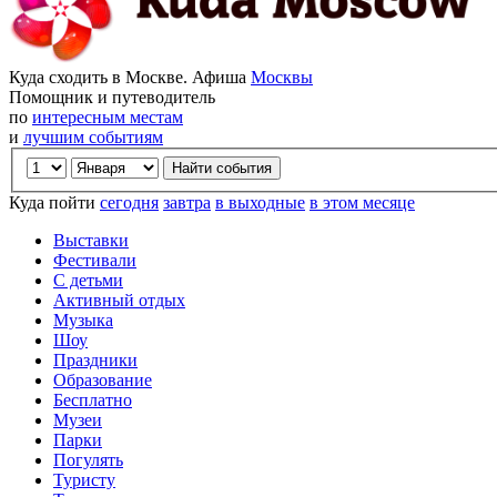
Куда сходить в Москве. Афиша
Москвы
Помощник и путеводитель
по
интересным местам
и
лучшим событиям
Куда пойти
сегодня
завтра
в выходные
в этом месяце
Выставки
Фестивали
С детьми
Активный отдых
Музыка
Шоу
Праздники
Образование
Бесплатно
Музеи
Парки
Погулять
Туристу