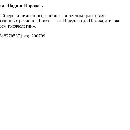
ии «Подвиг Народа».
айперы и пехотинцы, танкисты и летчики расскажут
азличных регионов Росси — от Иркутска до Пскова, а также
ьем тысячелетии».
634827b537.jpeg
1200
799