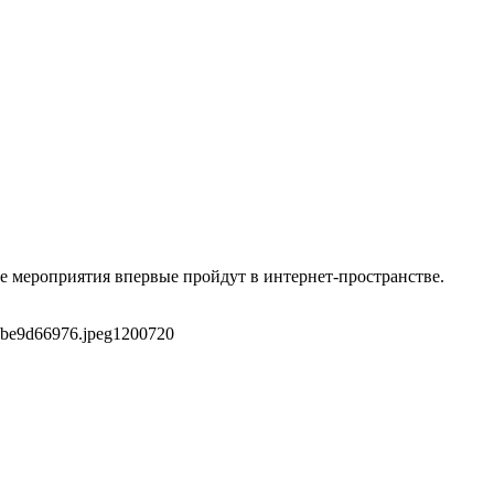
е мероприятия впервые пройдут в интернет-пространстве.
7be9d66976.jpeg
1200
720