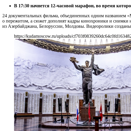
В 17:30 начнется 12-часовой марафон, во время котор
24 документальных фильма, объединенных одним названием «М
о пережитом, а сюжет дополнят кадры кинохроники и снимки и
из Азербайджана, Белоруссии, Молдовы. Видеоролики создан
https://kudamoscow.ru/uploads/cf703f0839260dc64c0fd16348