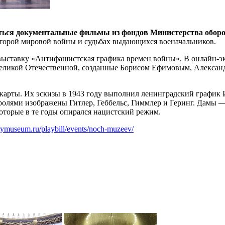
ваться документальные фильмы из фондов Министерства обор
торой мировой войны и судьбах выдающихся военачальников.
ую выставку «Антифашистская графика времен войны». В онлайн-
Великой Отечественной, созданные Борисом Ефимовым, Алекса
арты. Их эскизы в 1943 году выполнил ленинградский график 
оролями изображены Гитлер, Геббельс, Гиммлер и Геринг. Дамы
оторые в те годы опирался нацистский режим.
orymuseum.ru/playbill/events/noch-muzeev/