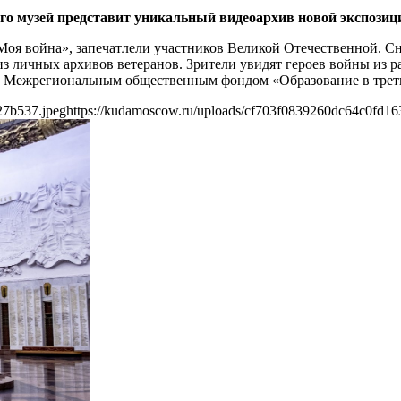
ого музей представит уникальный видеоархив новой экспозиц
оя война», запечатлели участников Великой Отечественной. Сн
з личных архивов ветеранов. Зрители увидят героев войны из р
ы Межрегиональным общественным фондом «Образование в трет
27b537.jpeg
https://kudamoscow.ru/uploads/cf703f0839260dc64c0fd1