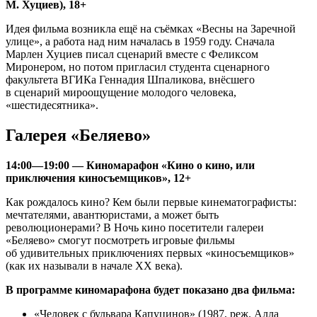
М. Хуциев), 18+
Идея фильма возникла ещё на съёмках «Весны на Заречной
улице», а работа над ним началась в 1959 году. Сначала
Марлен Хуциев писал сценарий вместе с Феликсом
Миронером, но потом пригласил студента сценарного
факультета ВГИКа Геннадия Шпаликова, внёсшего
в сценарий мироощущение молодого человека,
«шестидесятника».
Галерея «Беляево»
14:00—19:00 — Киномарафон «Кино о кино, или
приключения киносъемщиков», 12+
Как рождалось кино? Кем были первые кинематографисты:
мечтателями, авантюристами, а может быть
революционерами? В Ночь кино посетители галереи
«Беляево» смогут посмотреть игровые фильмы
об удивительных приключениях первых «киносъемщиков»
(как их называли в начале ХХ века).
В программе киномарафона будет показано два фильма:
«Человек с бульвара Капуцинов» (1987, реж. Алла