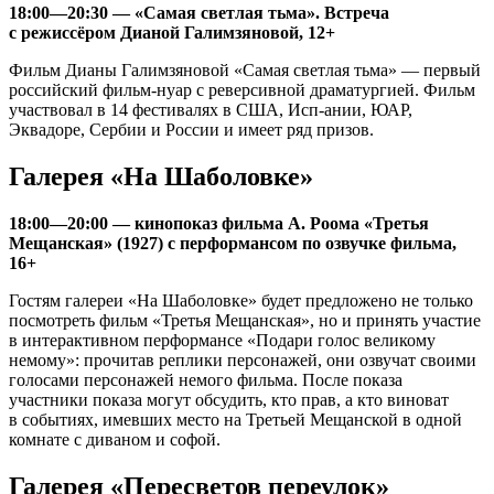
18:00—20:30 — «Самая светлая тьма». Встреча
с режиссёром Дианой Галимзяновой, 12+
Фильм Дианы Галимзяновой «Самая светлая тьма» — первый
российский фильм-нуар с реверсивной драматургией. Фильм
участвовал в 14 фестивалях в США, Исп-ании, ЮАР,
Эквадоре, Сербии и России и имеет ряд призов.
Галерея «На Шаболовке»
18:00—20:00 — кинопоказ фильма А. Роома «Третья
Мещанская» (1927) с перформансом по озвучке фильма,
16+
Гостям галереи «На Шаболовке» будет предложено не только
посмотреть фильм «Третья Мещанская», но и принять участие
в интерактивном перформансе «Подари голос великому
немому»: прочитав реплики персонажей, они озвучат своими
голосами персонажей немого фильма. После показа
участники показа могут обсудить, кто прав, а кто виноват
в событиях, имевших место на Третьей Мещанской в одной
комнате с диваном и софой.
Галерея «Пересветов переулок»