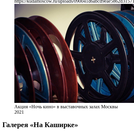
https://kudamoscow.ru/uploads/090041d6abcd9eae5862d3157
Акция «Ночь кино» в выставочных залах Москвы
2021
Галерея «На Каширке»