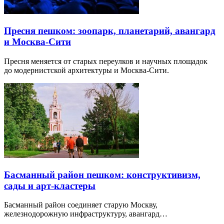
Пресня пешком: зоопарк, планетарий, авангард
и Москва-Сити
Пресня меняется от старых переулков и научных площадок
до модернистской архитектуры и Москва-Сити.
Басманный район пешком: конструктивизм,
сады и арт-кластеры
Басманный район соединяет старую Москву,
железнодорожную инфраструктуру, авангард…