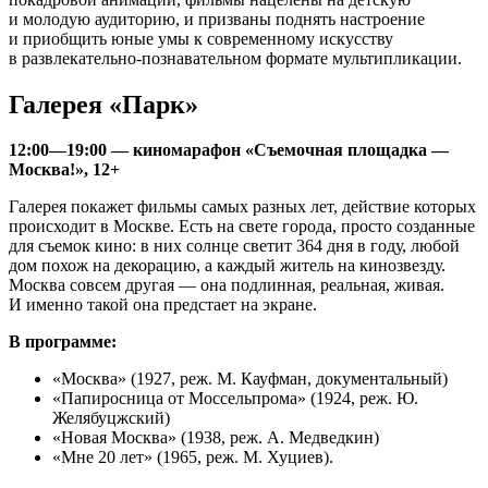
и молодую аудиторию, и призваны поднять настроение
и приобщить юные умы к современному искусству
в развлекательно-познавательном формате мультипликации.
Галерея «Парк»
12:00—19:00 — киномарафон «Съемочная площадка —
Москва!», 12+
Галерея покажет фильмы самых разных лет, действие которых
происходит в Москве. Есть на свете города, просто созданные
для съемок кино: в них солнце светит 364 дня в году, любой
дом похож на декорацию, а каждый житель на кинозвезду.
Москва совсем другая — она подлинная, реальная, живая.
И именно такой она предстает на экране.
В программе:
«Москва» (1927, реж. М. Кауфман, документальный)
«Папиросница от Моссельпрома» (1924, реж. Ю.
Желябуцжский)
«Новая Москва» (1938, реж. А. Медведкин)
«Мне 20 лет» (1965, реж. М. Хуциев).