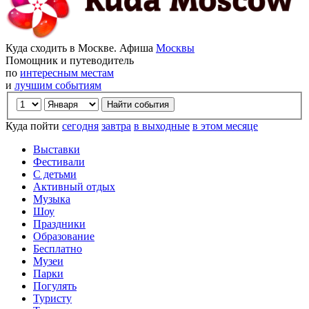
Куда сходить в Москве. Афиша
Москвы
Помощник и путеводитель
по
интересным местам
и
лучшим событиям
Куда пойти
сегодня
завтра
в выходные
в этом месяце
Выставки
Фестивали
С детьми
Активный отдых
Музыка
Шоу
Праздники
Образование
Бесплатно
Музеи
Парки
Погулять
Туристу