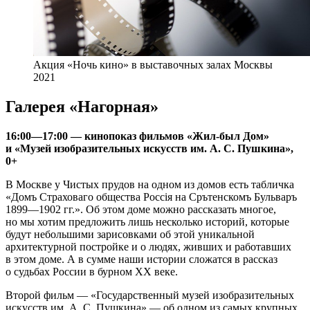
Акция «Ночь кино» в выставочных залах Москвы
2021
Галерея «Нагорная»
16:00—17:00 — кинопоказ фильмов «Жил-был Дом»
и «Музей изобразительных искусств им. А. С. Пушкина»,
0+
В Москве у Чистых прудов на одном из домов есть табличка
«Домъ Страховаго общества Россiя на Срътенскомъ Бульваръ
1899—1902 гг.». Об этом доме можно рассказать многое,
но мы хотим предложить лишь несколько историй, которые
будут небольшими зарисовками об этой уникальной
архитектурной постройке и о людях, живших и работавших
в этом доме. А в сумме наши истории сложатся в рассказ
о судьбах России в бурном ХХ веке.
Второй фильм — «Государственный музей изобразительных
искусств им. А. С. Пушкина» — об одном из самых крупных