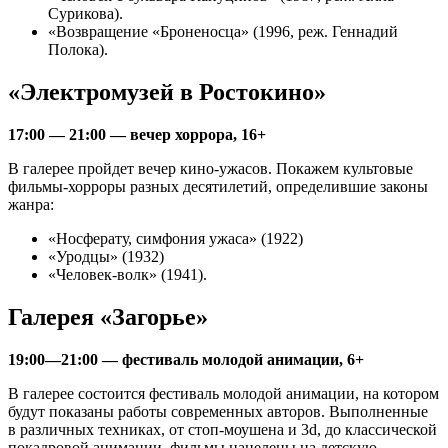
Сурикова).
«Возвращение «Броненосца» (1996, реж. Геннадий
Полока).
«Электромузей в Ростокино»
17:00 — 21:00 — вечер хоррора, 16+
В галерее пройдет вечер кино-ужасов. Покажем культовые
фильмы-хорроры разных десятилетий, определившие законы
жанра:
«Носферату, симфония ужаса» (1922)
«Уродцы» (1932)
«Человек-волк» (1941).
Галерея «Загорье»
19:00—21:00 — фестиваль молодой анимации, 6+
В галерее состоится фестиваль молодой анимации, на котором
будут показаны работы современных авторов. Выполненные
в различных техниках, от стоп-моушена и 3d, до классической
покадровой анимации, фильмы нацелены на детскую