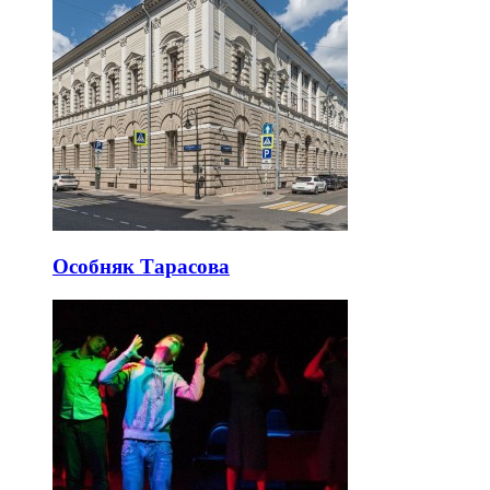
Особняк Тарасова