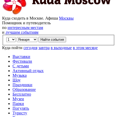
Куда сходить в Москве. Афиша
Москвы
Помощник и путеводитель
по
интересным местам
и
лучшим событиям
Куда пойти
сегодня
завтра
в выходные
в этом месяце
Выставки
Фестивали
С детьми
Активный отдых
Музыка
Шоу
Праздники
Образование
Бесплатно
Музеи
Парки
Погулять
Туристу