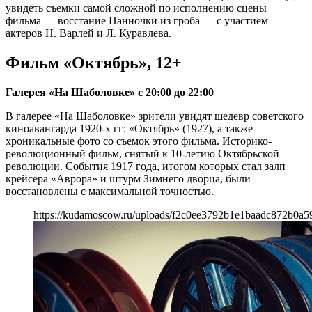
увидеть съемки самой сложной по исполнению сцены
фильма — восстание Панночки из гроба — с участием
актеров Н. Варлей и Л. Куравлева.
Фильм «Октябрь», 12+
Галерея «На Шаболовке» с 20:00 до 22:00
В галерее «На Шаболовке» зрители увидят шедевр советского
киноавангарда 1920-х гг: «Октябрь» (1927), а также
хроникальные фото со съемок этого фильма. Историко-
революционный фильм, снятый к 10-летию Октябрьской
революции. События 1917 года, итогом которых стал залп
крейсера «Аврора» и штурм Зимнего дворца, были
восстановлены с максимальной точностью.
https://kudamoscow.ru/uploads/f2c0ee3792b1e1baadc872b0a5