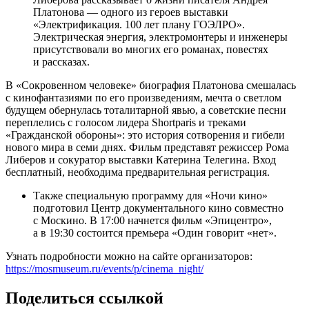
Платонова — одного из героев выставки
«Электрификация. 100 лет плану ГОЭЛРО».
Электрическая энергия, электромонтеры и инженеры
присутствовали во многих его романах, повестях
и рассказах.
В «Сокровенном человеке» биография Платонова смешалась
с кинофантазиями по его произведениям, мечта о светлом
будущем обернулась тоталитарной явью, а советские песни
переплелись с голосом лидера Shortparis и треками
«Гражданской обороны»: это история сотворения и гибели
нового мира в семи днях. Фильм представят режиссер Рома
Либеров и сокуратор выставки Катерина Телегина. Вход
бесплатный, необходима предварительная регистрация.
Также специальную программу для «Ночи кино»
подготовил Центр документального кино совместно
с Москино. В 17:00 начнется фильм «Эпицентро»,
а в 19:30 состоится премьера «Один говорит «нет».
Узнать подробности можно на сайте организаторов:
https://mosmuseum.ru/events/p/cinema_night/
Поделиться ссылкой