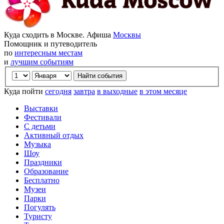
Куда сходить в Москве. Афиша
Москвы
Помощник и путеводитель
по
интересным местам
и
лучшим событиям
Куда пойти
сегодня
завтра
в выходные
в этом месяце
Выставки
Фестивали
С детьми
Активный отдых
Музыка
Шоу
Праздники
Образование
Бесплатно
Музеи
Парки
Погулять
Туристу