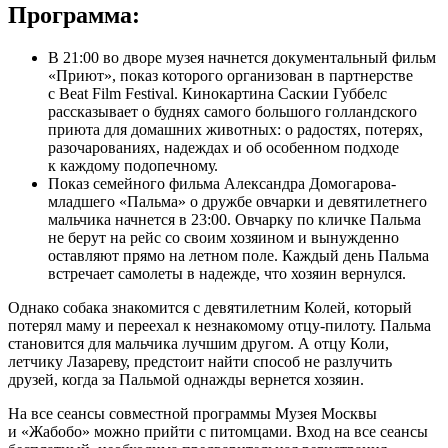
Программа:
В 21:00 во дворе музея начнется документальный фильм
«Приют», показ которого организован в партнерстве
с Beat Film Festival. Кинокартина Саскии Губбелс
рассказывает о буднях самого большого голландского
приюта для домашних животных: о радостях, потерях,
разочарованиях, надеждах и об особенном подходе
к каждому подопечному.
Показ семейного фильма Александра Домогарова-
младшего «Пальма» о дружбе овчарки и девятилетнего
мальчика начнется в 23:00. Овчарку по кличке Пальма
не берут на рейс со своим хозяином и вынужденно
оставляют прямо на летном поле. Каждый день Пальма
встречает самолеты в надежде, что хозяин вернулся.
Однако собака знакомится с девятилетним Колей, который
потерял маму и переехал к незнакомому отцу-пилоту. Пальма
становится для мальчика лучшим другом. А отцу Коли,
летчику Лазареву, предстоит найти способ не разлучить
друзей, когда за Пальмой однажды вернется хозяин.
На все сеансы совместной программы Музея Москвы
и «Жабобо» можно прийти с питомцами. Вход на все сеансы