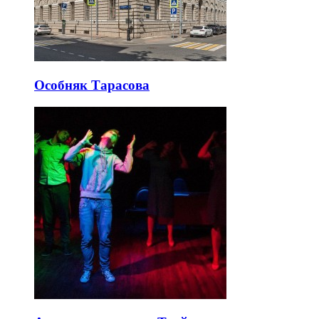
Особняк Тарасова