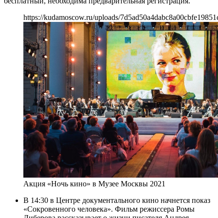
бесплатный, необходима предварительная регистрация.
https://kudamoscow.ru/uploads/7d5ad50a4dabc8a00cbfe19851
Акция «Ночь кино» в Музее Москвы 2021
В 14:30 в Центре документального кино начнется показ
«Сокровенного человека». Фильм режиссера Ромы
Либерова рассказывает о жизни писателя Андрея