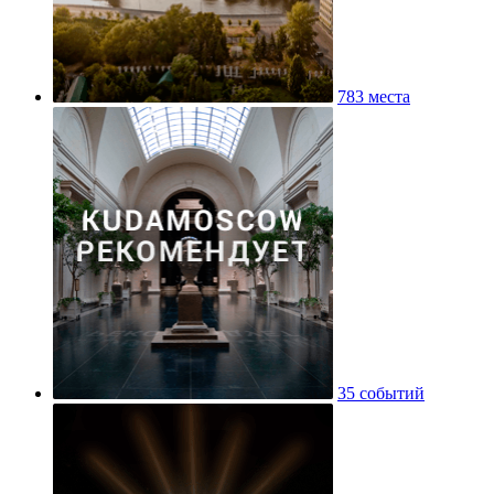
783 места
35 событий