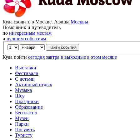
Куда сходить в Москве. Афиша
Москвы
Помощник и путеводитель
по
интересным местам
и
лучшим событиям
Куда пойти
сегодня
завтра
в выходные
в этом месяце
Выставки
Фестивали
С детьми
Активный отдых
Музыка
Шоу
Праздники
Образование
Бесплатно
Музеи
Парки
Погулять
Туристу