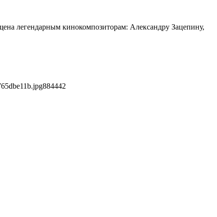
щена легендарным кинокомпозиторам: Александру Зацепину,
765dbe11b.jpg
884
442