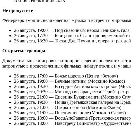
Акция «Ночь кино» 2023
Не пропустите
Фейерверк эмоций, великолепная музыка и встречи с мировым
26 августа, 19:00 — Под сказочным небом Геликона, гал
26 августа, 17:30 — Блиц-опера. Сеанс одновременной и
26 августа, 18:30 — Тоска. Дж. Пуччини, опера в трёх д
Открытые границы
Документальные и игровые кинопроизведения последних лет и
затронутые в представленных фильмах, найдут отклик и у наш
26 августа, 17:00 — Божье царство (Центр «Зотов»)
26 августа, 19:00 — Вечные истины (Москино Космос)
26 августа, 19:30 — В сердце Антильских островов (Мо
26 августа, 20:30 — Миранда возвращается. Герой трех
26 августа, 21:00 — Дневник Букараманги (Москино Спу
26 августа, 19:30 — Ноша (Третьяковская галерея на Кры
26 августа, 21:00 — Открытое небо (Москино Факел)
26 августа, 21:00 — Пшеничное поле (Москино Салют)
26 августа, 18:00 — DocuArtePanamá (Третьяковская гале
26 августа, 18:00 — Навстречу (Кинотеатр «Художествен