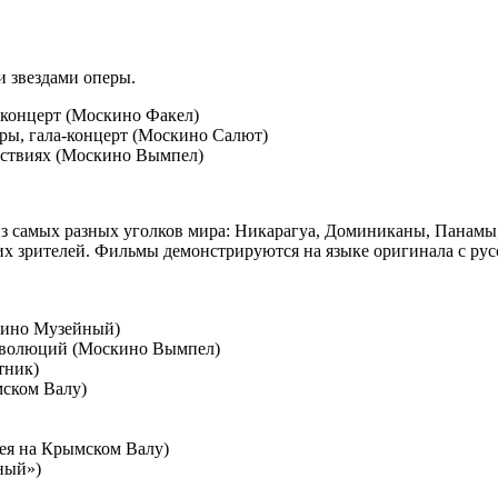
и звездами оперы.
а-концерт (Москино Факел)
гры, гала-концерт (Москино Салют)
ействиях (Москино Вымпел)
з самых разных уголков мира: Никарагуа, Доминиканы, Панамы,
их зрителей. Фильмы демонстрируются на языке оригинала с ру
скино Музейный)
 революций (Москино Вымпел)
тник)
мском Валу)
рея на Крымском Валу)
ный»)