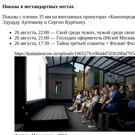
Показы в нестандартных местах
Показы с пленки 35 мм на винтажных проекторах «Кинопередв
Эдуарду Артемьеву и Сергею Курёхину.
26 августа, 22:00 — Свой среди чужих, чужой среди свои
26 августа, 21:00 — Господин оформитель (Музей Москв
26 августа, 17:30 — Тайна третьей планеты + Фильм! Ф
https://kudamoscow.ru/uploads/106527fce9644d7d30200af765