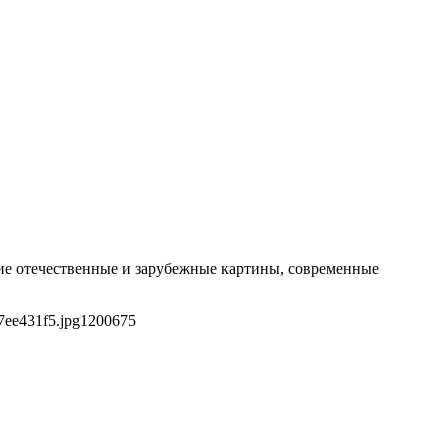
шие отечественные и зарубежные картины, современные
7ee431f5.jpg
1200
675