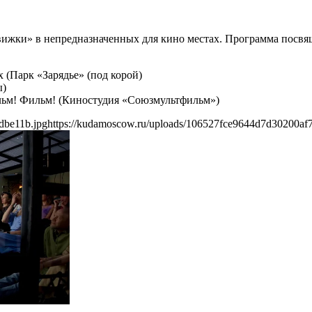
ижки» в непредназначенных для кино местах. Программа посвя
х (Парк «Зарядье» (под корой)
ы)
ильм! Фильм! (Киностудия «Союзмультфильм»)
dbe11b.jpg
https://kudamoscow.ru/uploads/106527fce9644d7d30200af