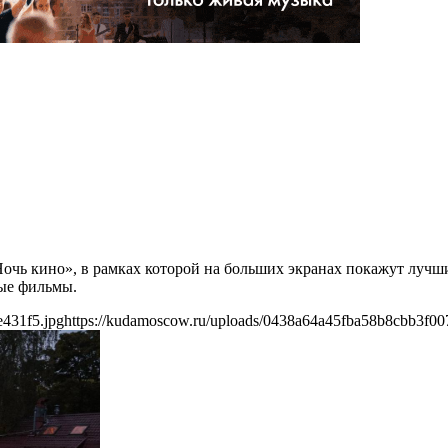
«Ночь кино», в рамках которой на больших экранах покажут луч
ые фильмы.
e431f5.jpg
https://kudamoscow.ru/uploads/0438a64a45fba58b8cbb3f00