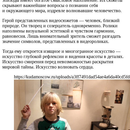
эпизоды имеют богатое смысловое наполнение. Их сюжеты
скрывают важнейшие вопросы о познании себя
и окружающего мира, издревле волновавшие человечество.
Герой представленных видеосюжетов — человек, близкий
природе. Он творец и созерцатель одновременно. Ролики
наполнены визуальной эстетикой и чувством гармонии,
равновесия. Лишь внимательный зритель сможет разгадать
значение символов, представленных в видеороликах.
Тогда ему откроется изящное и многогранное искусство —
искусство глубокой рефлексии и видения красоты в деталях.
Искусство смирения перед невозможностью раскрытия
мировой тайны. Искусство волновать сердца.
https://kudamoscow.ru/uploads/a3ff7491dad54ae4a6da40cd5fd