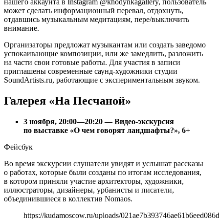
нашего аккаунта в Instagram @khodynkagallery, пользователь
может сделать информационный перевал, отдохнуть,
отдавшись музыкальным медитациям, пере/выключить
внимание.
Организаторы предложат музыкантам или создать заведомо
успокаивающие композиции, или же замедлить, разложить
на части свои готовые работы. Для участия в записи
приглашены современные саунд-художники студии
SoundArtists.ru, работающие с экспериментальным звуком.
Галерея «На Песчаной»
3 ноября, 20:00—20:20 — Видео-экскурсия
по выставке «О чем говорят ландшафты?», 6+
Фейсбук
Во время экскурсии слушатели увидят и услышат рассказы
о работах, которые были созданы по итогам исследования,
в котором приняли участие архитекторы, художники,
иллюстраторы, дизайнеры, урбанисты и писатели,
объединившиеся в коллектив Nomaos.
https://kudamoscow.ru/uploads/021ae7b393746ae61b6eed086