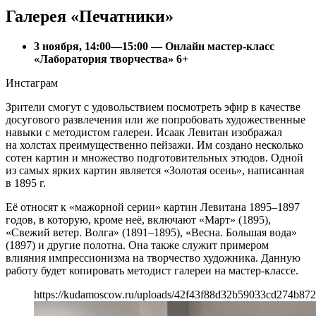
Галерея «Печатники»
3 ноября, 14:00—15:00 — Онлайн мастер-класс
«Лаборатория творчества» 6+
Инстаграм
Зрители смогут с удовольствием посмотреть эфир в качестве
досугового развлечения или же попробовать художественные
навыки с методистом галереи. Исаак Левитан изображал
на холстах преимущественно пейзажи. Им создано несколько
сотен картин и множество подготовительных этюдов. Одной
из самых ярких картин является «Золотая осень», написанная
в 1895 г.
Её относят к «мажорной серии» картин Левитана 1895–1897
годов, в которую, кроме неё, включают «Март» (1895),
«Свежий ветер. Волга» (1891–1895), «Весна. Большая вода»
(1897) и другие полотна. Она также служит примером
влияния импрессионизма на творчество художника. Данную
работу будет копировать методист галереи на мастер-классе.
https://kudamoscow.ru/uploads/42f43f88d32b59033cd274b872