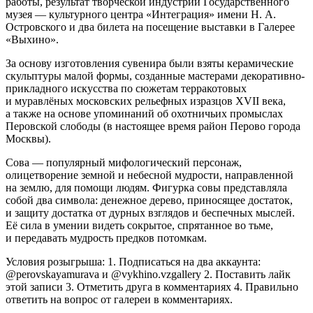
работы, результат творческой индустрии Государственного
музея — культурного центра «Интеграция» имени Н. А.
Островского и два билета на посещение выставки в Галерее
«Выхино».
За основу изготовления сувенира были взяты керамические
скульптуры малой формы, созданные мастерами декоративно-
прикладного искусства по сюжетам терракотовых
и муравлёных московских рельефных изразцов XVII века,
а также на основе упоминаний об охотничьих промыслах
Перовской слободы (в настоящее время район Перово города
Москвы).
Сова — популярный мифологический персонаж,
олицетворение земной и небесной мудрости, направленной
на землю, для помощи людям. Фигурка совы представляла
собой два символа: денежное дерево, приносящее достаток,
и защиту достатка от дурных взглядов и беспечных мыслей.
Её сила в умении видеть сокрытое, спрятанное во тьме,
и передавать мудрость предков потомкам.
Условия розыгрыша: 1. Подписаться на два аккаунта:
@perovskayamurava и @vykhino.vzgallery 2. Поставить лайк
этой записи 3. Отметить друга в комментариях 4. Правильно
ответить на вопрос от галереи в комментариях.