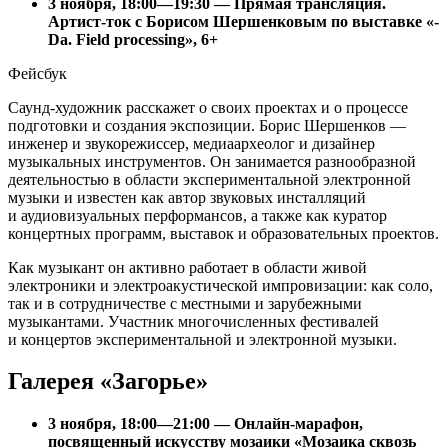
3 ноября, 18:00—19:30 — Прямая трансляция.
Артист-ток с Борисом Шершенковым по выставке «-
Da. Field processing», 6+
Фейсбук
Саунд-художник расскажет о своих проектах и о процессе
подготовки и создания экспозиции. Борис Шершенков —
инженер и звукорежиссер, медиаархеолог и дизайнер
музыкальных инструментов. Он занимается разнообразной
деятельностью в области экспериментальной электронной
музыки и известен как автор звуковых инсталляций
и аудиовизуальных перформансов, а также как куратор
концертных программ, выставок и образовательных проектов.
Как музыкант он активно работает в области живой
электроники и электроакустической импровизации: как соло,
так и в сотрудничестве с местными и зарубежными
музыкантами. Участник многочисленных фестивалей
и концертов экспериментальной и электронной музыки.
Галерея «Загорье»
3 ноября, 18:00—21:00 — Онлайн-марафон,
посвященный искусству мозаики «Мозаика сквозь