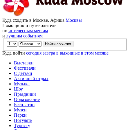
Куда сходить в Москве. Афиша
Москвы
Помощник и путеводитель
по
интересным местам
и
лучшим событиям
Куда пойти
сегодня
завтра
в выходные
в этом месяце
Выставки
Фестивали
С детьми
Активный отдых
Музыка
Шоу
Праздники
Образование
Бесплатно
Музеи
Парки
Погулять
Туристу