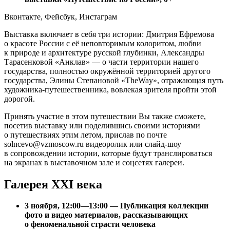
Вконтакте, Фейсбук, Инстаграм
Выставка включает в себя три истории: Дмитрия Ефремова
о красоте России с её неповторимым колоритом, любви
к природе и архитектуре русской глубинки, Александры
Тарасенковой «Анклав» — о части территории нашего
государства, полностью окружённой территорией другого
государства, Элины Степановой «TheWay», отражающая путь
художника-путешественника, вовлекая зрителя пройти этой
дорогой.
Принять участие в этом путешествии Вы также сможете,
посетив выставку или поделившись своими историями
о путешествиях этим летом, прислав по почте
solncevo@vzmoscow.ru видеоролик или слайд-шоу
в сопровождении истории, которые будут транслироваться
на экранах в выставочном зале и соцсетях галереи.
Галерея XXI века
3 ноября, 12:00—13:00 — Публикация коллекции
фото и видео материалов, рассказывающих
о феноменальной страсти человека