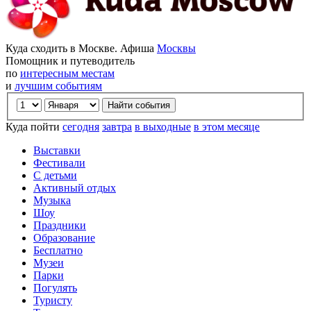
Куда сходить в Москве. Афиша
Москвы
Помощник и путеводитель
по
интересным местам
и
лучшим событиям
Куда пойти
сегодня
завтра
в выходные
в этом месяце
Выставки
Фестивали
С детьми
Активный отдых
Музыка
Шоу
Праздники
Образование
Бесплатно
Музеи
Парки
Погулять
Туристу