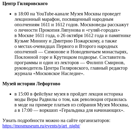
Центр Гиляровского
в 18:00 на YouTube-канале Музея Москвы проведет
лекционный марафон, посвященный народным
ополчениям 1611 и 1612 годов. Москвоведы расскажут
о личности Прокопия Ляпунова и «гуляй-городах»
в Москве 1611 года, о 26 октября 1612 года и памятнике
Кузьме Минину и Дмитрию Пожарскому, а также
о местах-очевидцах Первого и Второго народных
ополчений — Симонове и Новодевичьем монастырях,
Поклонной горе и Крутицком подворье. Составитель
программы и один из лекторов — Филипп Смирнов,
руководитель Центра Гиляровского, главный редактор
журнала «Московское Наследие».
Музей истории Лефортово
в 15:00 в фейсбуке музея в пройдет лекция историка
моды Веры Радвилы о том, как революция отразилась
в моде на примере платьев из собрания Музея Москвы,
а в 17:00 — воркшоп «Геральдика для начинающих».
Узнать подробности можно на сайте организаторов:
https://mosmuseum.ru/events/p/art_night/