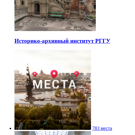
Историко-архивный институт РГГУ
783 места