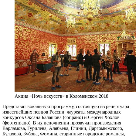
Акция «Ночь искусств» в Коломенском 2018
Представят вокальную программу, состоящую из репертуара
известнейших певцов России, лауреаты международных
конкурсов Оксана Балашова (сопрано) и Сергей Хохлов
(фортепиано). В их исполнении прозвучат произведения
Варламова, Гурилева, Алябьева, Глинки, Даргомыжского,
Булахова, Зубова, Фомина, старинные городские романсы,