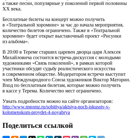
а также песни, популярные у поколений первой половины
XX века.
Бесплатные билеты на концерт можно получить
в «Театральной хоромине» за час до начала мероприятия,
количество билетов ограничено. Также в «Театральной
хоромине» будет открыт выставочный проект «Рисунки
из альбома».
В 20:00 в Тереме старших царевен дворца царя Алексея
Михайловича состоится встреча-дискуссия с молодыми
художниками «Связь поколений», в рамках которой
участники обсудят судьбу реалистического искусства
в современном обществе. Модератором встречи выступит
член Международного Союза художников Виктор Маторин.
Вход по бесплатным билетам, которые можно получить
в кассе у Терема. Количество мест ограничено.
Узнать подробности можно на сайте организаторов:
http://www.mgomz.ru/sobitiya/aktsiya-noch-iskusstv-v-
kolomenskom-proydet-4-noyabrya
Поделиться ссылкой