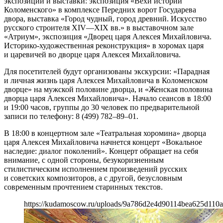
экспозиции и выставки: экспозиция «Вехи истории
Коломенского» в комплексе Передних ворот Государева
двора, выставка «Город чудный, город древний. Искусство
русского строителя XIV—XIX вв.» в выставочном зале
«Атриум», экспозиция «Дворец царя Алексея Михайловича.
Историко-художественная реконструкция» в хоромах царя
и царевичей во дворце царя Алексея Михайловича.
Для посетителей будут организованы экскурсии: «Парадная
и личная жизнь царя Алексея Михайловича в Коломенском
дворце» на мужской половине дворца, и «Женская половина
дворца царя Алексея Михайловича». Начало сеансов в 18:00
и 19:00 часов, группы до 30 человек по предварительной
записи по телефону: 8 (499) 782–89–01.
В 18:00 в концертном зале «Театральная хоромина» дворца
царя Алексея Михайловича начнется концерт «Вокальное
наследие: диалог поколений». Концерт обращает на себя
внимание, с одной стороны, безукоризненным
стилистическим исполнением произведений русских
и советских композиторов, а с другой, безусловным
современным прочтением старинных текстов.
https://kudamoscow.ru/uploads/9a786d2e4d90114bea625d110a