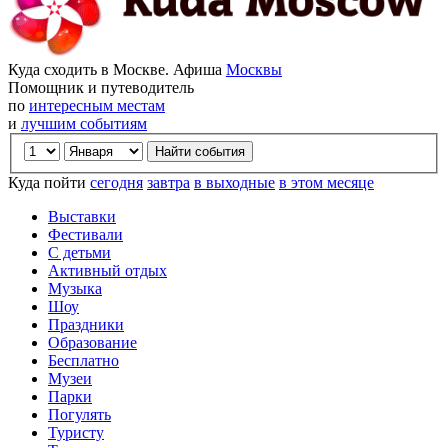
Куда сходить в Москве. Афиша
Москвы
Помощник и путеводитель
по
интересным местам
и
лучшим событиям
Куда пойти
сегодня
завтра
в выходные
в этом месяце
Выставки
Фестивали
С детьми
Активный отдых
Музыка
Шоу
Праздники
Образование
Бесплатно
Музеи
Парки
Погулять
Туристу