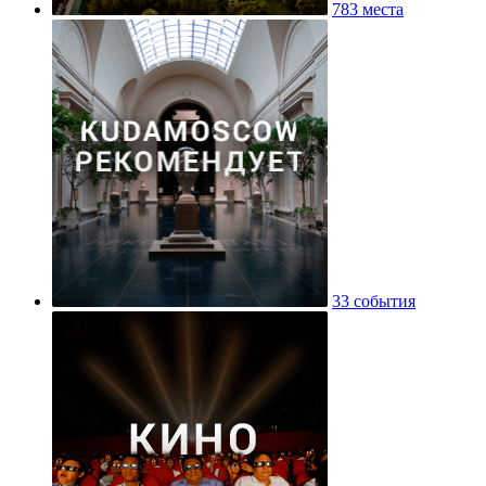
783 места
33 события