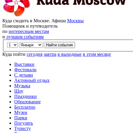
Куда сходить в Москве. Афиша
Москвы
Помощник и путеводитель
по
интересным местам
и
лучшим событиям
Куда пойти
сегодня
завтра
в выходные
в этом месяце
Выставки
Фестивали
С детьми
Активный отдых
Музыка
Шоу
Праздники
Образование
Бесплатно
Музеи
Парки
Погулять
Туристу