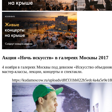
Акция «Ночь искусств» в галереях Москвы 2017
4 ноября в галереях Москвы под девизом «Искусство объединя
мастер-классы, лекции, концерты и спектакли.
https://kudamoscow.ru/uploads/d8f331bb022b5edc4a4a5e9e18