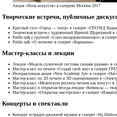
Акция «Ночь искусств» в галереях Москвы 2017
Творческие встречи, публичные дискус
Круглый стол «Город — театр» в галерее «ГРАУНД Ходы
Творческая встреча с художницей Ириной Щурихиной в 
Public-talk с группой «Союз выздоравливающих» в галере
Public-talk «О личном» в галерее «Варшавка».
Мастер-классы и лекции
Лекция «Модель солнечной системы своими руками» в га
Мастер-класс по печати «Создай свой зин» в галерее ГР
Интерактивная акция «New Academic Art» в галерее «Наг
Мастер-класс по 3D печати и 3D сканированию в «Элект
Мастер-класс «Мезенскую роспись читаем как книгу!» в 
Мастер-класс и открытая беседа-лекция «Комиксы — твор
Мастер-класс «Открытые мастерские» в галерее «Измайл
Концерты и спектакли
Концерт эстрадно-джазовой музыки в галерее «На Шабол