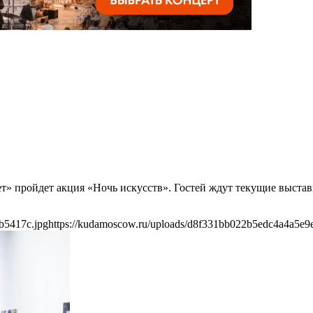
ет» пройдет акция «Ночь искусств». Гостей ждут текущие выстав
b5417c.jpg
https://kudamoscow.ru/uploads/d8f331bb022b5edc4a4a5e9