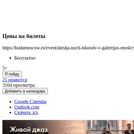
Цены на билеты
https://kudamoscow.ru/event/aktsija-noch-iskusstv-v-galerejax-mosk
Бесплатно
5+
Я пойду
21 нравится
3104
просмотра
Добавить в календарь
Google Calendar
Outlook.com
Скачать .ics