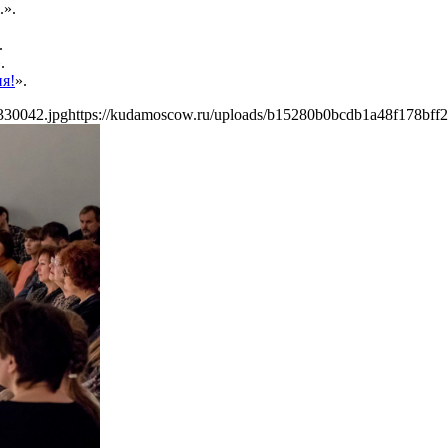
.».
.
.
ия!
».
330042.jpg
https://kudamoscow.ru/uploads/b15280b0bcdb1a48f178bff