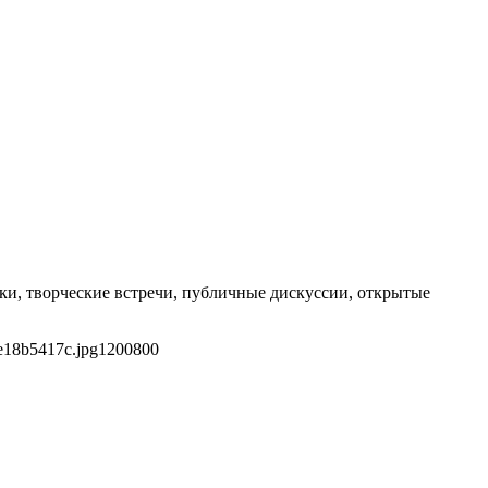
ки, творческие встречи, публичные дискуссии, открытые
e18b5417c.jpg
1200
800