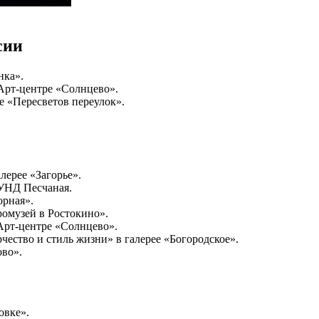
сии
нка».
Арт-центре «Солнцево».
е «Пересветов переулок».
лерее «Загорье».
АУНД Песчаная.
орная».
ромузей в Ростокино».
Арт-центре «Солнцево».
чество и стиль жизни» в галерее «Богородское».
ово».
овке».