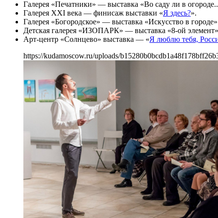
Галерея «Печатники» — выставка «Во саду ли в огороде..
Галерея XXI века — финисаж выставки «
Я здесь?
».
Галерея «Богородское» — выставка «Искусство в городе»
Детская галерея «ИЗОПАРК» — выставка «8-ой элемент»
Арт-центр «Солнцево» выставка — «
Я люблю тебя, Росс
https://kudamoscow.ru/uploads/b15280b0bcdb1a48f178bff26b