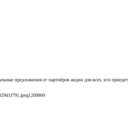
иальные предложения от партнёров акции для всех, кто приедет
029d1f791.jpeg
1200
800