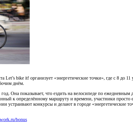
а Let’s bike it! организует «энергетические точки», где с 8 до
бочим днём.
 год. Она показывает, что ездить на велосипеде по ежедневным д
занный к определённому маршруту и времени, участники просто 
ании устраивают конкурсы и делают в городе «энергетические т
2work.ru/bonus