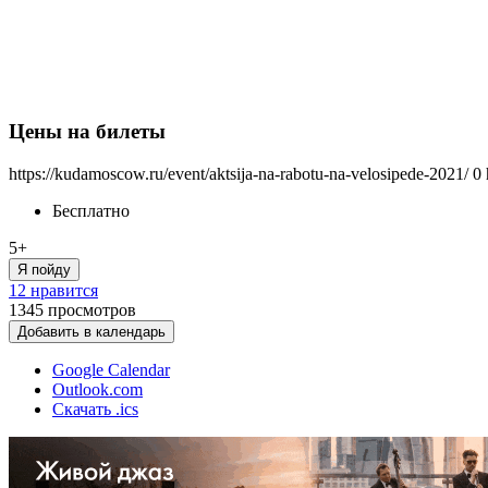
Цены на билеты
https://kudamoscow.ru/event/aktsija-na-rabotu-na-velosipede-2021/
0
Бесплатно
5+
Я пойду
12 нравится
1345
просмотров
Добавить в календарь
Google Calendar
Outlook.com
Скачать .ics