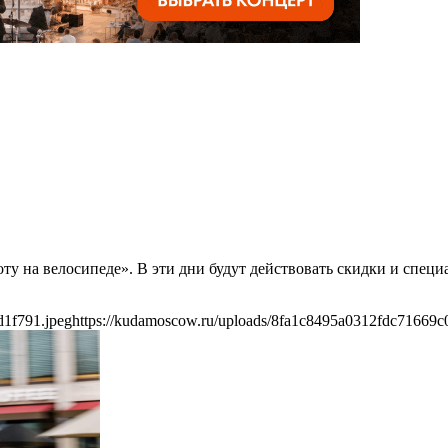
оту на велосипеде». В эти дни будут действовать скидки и спец
d1f791.jpeg
https://kudamoscow.ru/uploads/8fa1c8495a0312fdc71669c