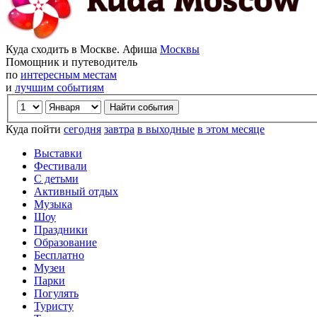
Куда сходить в Москве. Афиша
Москвы
Помощник и путеводитель
по
интересным местам
и
лучшим событиям
Куда пойти
сегодня
завтра
в выходные
в этом месяце
Выставки
Фестивали
С детьми
Активный отдых
Музыка
Шоу
Праздники
Образование
Бесплатно
Музеи
Парки
Погулять
Туристу