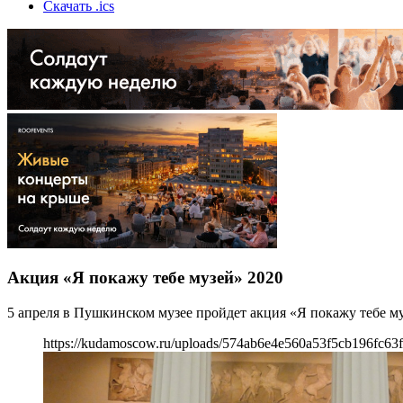
Скачать .ics
Акция «Я покажу тебе музей» 2020
5 апреля в Пушкинском музее пройдет акция «Я покажу тебе м
https://kudamoscow.ru/uploads/574ab6e4e560a53f5cb196fc63