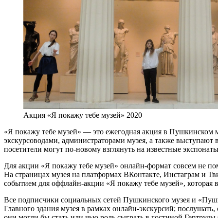
Акция «Я покажу тебе музей» 2020
«Я покажу тебе музей» — это ежегодная акция в Пушкинском м
экскурсоводами, администраторами музея, а также выступают в
посетители могут по-новому взглянуть на известные экспонаты 
Для акции «Я покажу тебе музей» онлайн-формат совсем не поме
На страницах музея на платформах ВКонтакте, Инстаграм и Тви
событием для оффлайн-акции «Я покажу тебе музей», которая в
Все подписчики социальных сетей Пушкинского музея и «Пушки
Главного здания музея в рамках онлайн-экскурсий; послушать,
они могли бы стать или чью роль сыграть в гостиной Гертруды