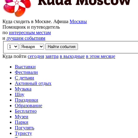
Куда сходить в Москве. Афиша
Москвы
Помощник и путеводитель
по
интересным местам
и
лучшим событиям
Куда пойти
сегодня
завтра
в выходные
в этом месяце
Выставки
Фестивали
С детьми
Активный отдых
Музыка
Шоу
Праздники
Образование
Бесплатно
Музеи
Парки
Погулять
Туристу