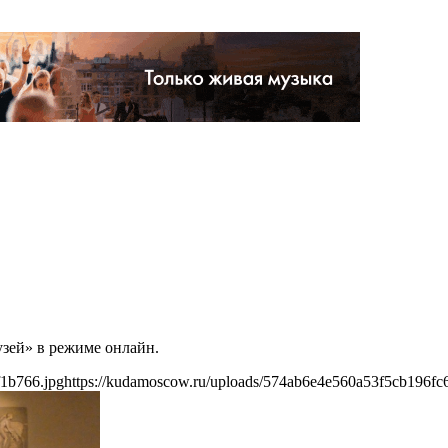
узей» в режиме онлайн.
f1b766.jpg
https://kudamoscow.ru/uploads/574ab6e4e560a53f5cb196fc