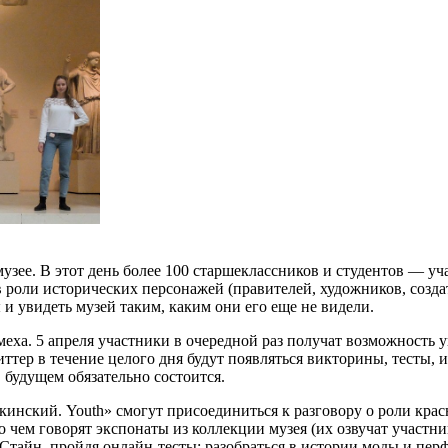
узее. В этот день более 100 старшеклассников и студентов — у
 роли исторических персонажей (правителей, художников, создат
и увидеть музей таким, каким они его еще не видели.
ха. 5 апреля участники в очередной раз получат возможность уп
ттер в течение целого дня будут появляться викторины, тесты, 
 будущем обязательно состоится.
нский. Youth» смогут присоединиться к разговору о роли красн
 о чем говорят экспонаты из коллекции музея (их озвучат участ
 Стайн, пройдя онлайн-тесты; разобраться в истории моды и пе