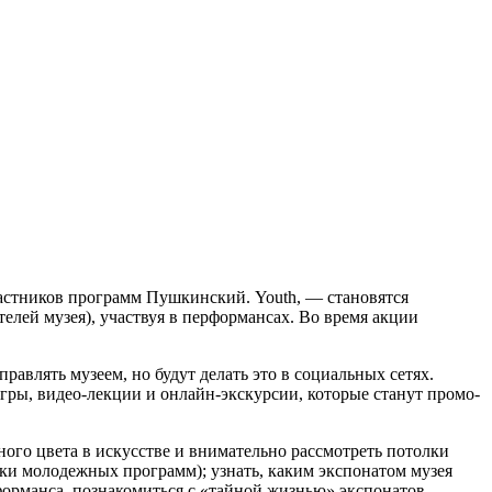
частников программ Пушкинский. Youth, — становятся
елей музея), участвуя в перформансах. Во время акции
равлять музеем, но будут делать это в социальных сетях.
игры, видео-лекции и онлайн-экскурсии, которые станут промо-
ого цвета в искусстве и внимательно рассмотреть потолки
ники молодежных программ); узнать, каким экспонатом музея
рформанса, познакомиться с «тайной жизнью» экспонатов