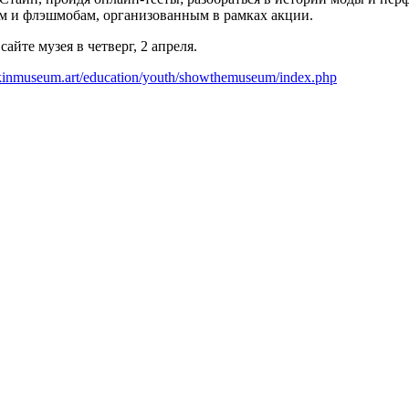
м и флэшмобам, организованным в рамках акции.
йте музея в четверг, 2 апреля.
hkinmuseum.art/education/youth/showthemuseum/index.php