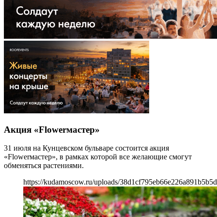
Акция «Flowerмастер»
31 июля на Кунцевском бульваре состоится акция
«Flowerмастер», в рамках которой все желающие смогут
обменяться растениями.
https://kudamoscow.ru/uploads/38d1cf795eb66e226a891b5b5