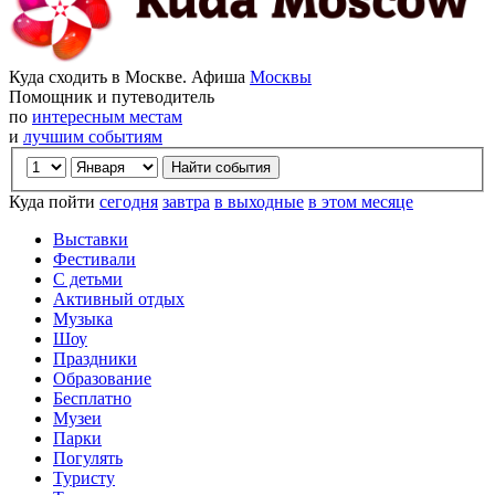
Куда сходить в Москве. Афиша
Москвы
Помощник и путеводитель
по
интересным местам
и
лучшим событиям
Куда пойти
сегодня
завтра
в выходные
в этом месяце
Выставки
Фестивали
С детьми
Активный отдых
Музыка
Шоу
Праздники
Образование
Бесплатно
Музеи
Парки
Погулять
Туристу