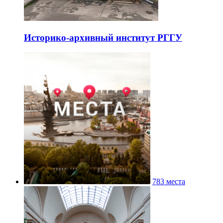
Историко-архивный институт РГГУ
783 места