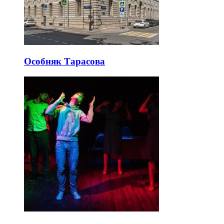
Особняк Тарасова