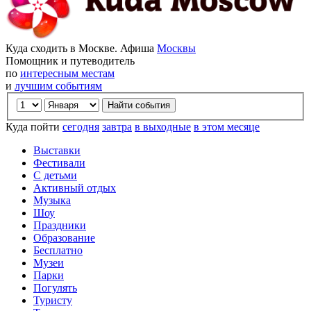
Куда сходить в Москве. Афиша
Москвы
Помощник и путеводитель
по
интересным местам
и
лучшим событиям
Куда пойти
сегодня
завтра
в выходные
в этом месяце
Выставки
Фестивали
С детьми
Активный отдых
Музыка
Шоу
Праздники
Образование
Бесплатно
Музеи
Парки
Погулять
Туристу