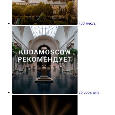
783 места
35 событий