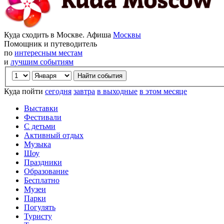
Куда сходить в Москве. Афиша
Москвы
Помощник и путеводитель
по
интересным местам
и
лучшим событиям
Куда пойти
сегодня
завтра
в выходные
в этом месяце
Выставки
Фестивали
С детьми
Активный отдых
Музыка
Шоу
Праздники
Образование
Бесплатно
Музеи
Парки
Погулять
Туристу