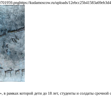
0701959.png
https://kudamoscow.ru/uploads/12ebcc25b41583a69eb3d
», в рамках которой дети до 18 лет, студенты и солдаты срочно