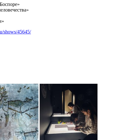
 Боспоре»
человечества»
и»
.ru/shows/45645/