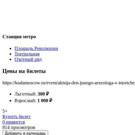
Станция метро
Площадь Революции
Театральная
Охотный ряд
Цены на билеты
https://kudamoscow.ru/event/aktsija-den-junogo-arxeologa-v-istoric
Льготный:
300
₽
Взрослый:
1 000
₽
5+
Купить билет
0 нравится
814
просмотров
Добавить в календарь