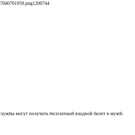
470d0701959.png
1200
744
й службы могут получить бесплатный входной билет в музей.