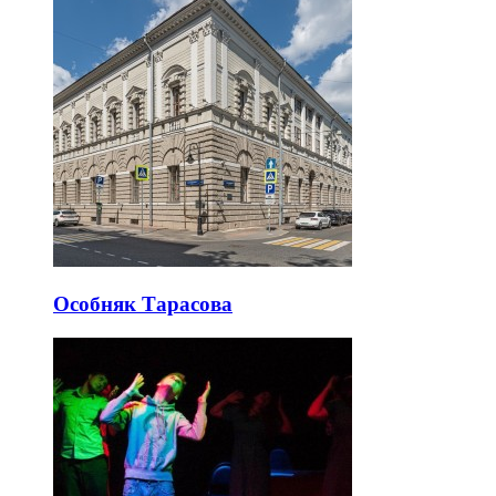
Особняк Тарасова