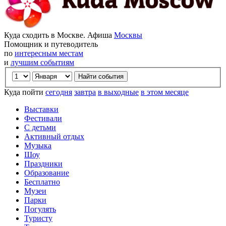
Куда сходить в Москве. Афиша
Москвы
Помощник и путеводитель
по
интересным местам
и
лучшим событиям
Куда пойти
сегодня
завтра
в выходные
в этом месяце
Выставки
Фестивали
С детьми
Активный отдых
Музыка
Шоу
Праздники
Образование
Бесплатно
Музеи
Парки
Погулять
Туристу