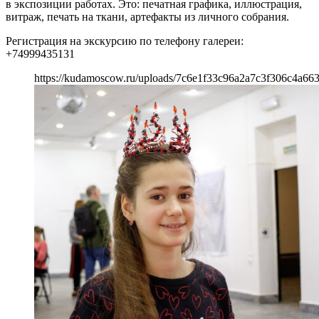
в экспозиции работах. Это: печатная графика, иллюстрация,
витраж, печать на ткани, артефакты из личного собрания.
Регистрация на экскурсию по телефону галереи:
+74999435131
https://kudamoscow.ru/uploads/7c6e1f33c96a2a7c3f306c4a66