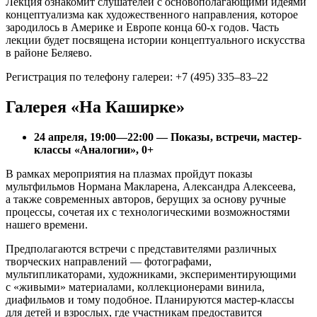
Лекция ознакомит слушателей с основополагающими идеями
концептуализма как художественного направления, которое
зародилось в Америке и Европе конца 60-х годов. Часть
лекции будет посвящена истории концептуального искусства
в районе Беляево.
Регистрация по телефону галереи: +7 (495) 335–83–22
Галерея «На Каширке»
24 апреля, 19:00—22:00 — Показы, встречи, мастер-
классы «Аналогии», 0+
В рамках мероприятия на плазмах пройдут показы
мультфильмов Нормана Макларена, Александра Алексеева,
а также современных авторов, берущих за основу ручные
процессы, сочетая их с технологическими возможностями
нашего времени.
Предполагаются встречи с представителями различных
творческих направлений — фотографами,
мультипликаторами, художниками, экспериментирующими
с «живыми» материалами, коллекционерами винила,
диафильмов и тому подобное. Планируются мастер-классы
для детей и взрослых, где участникам предоставится