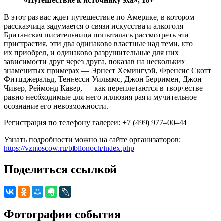
«Путешествие к источнику эха», 18+
В этот раз вас ждет путешествие по Америке, в котором
рассказчица задумается о связи искусства и алкоголя.
Британская писательница попыталась рассмотреть эти
пристрастия, эти два одинаково властные над теми, кто
их приобрел, и одинаково разрушительные для них
зависимости друг через друга, показав на нескольких
знаменитых примерах — Эрнест Хемингуэй, Френсис Скотт
Фитцджеральд, Теннесси Уильямс, Джон Берримен, Джон
Чивер, Реймонд Кавер, — как переплетаются в творчестве
равно необходимые для него иллюзия рая и мучительное
осознание его невозможности.
Регистрация по телефону галереи: +7 (499) 977–00–44
Узнать подробности можно на сайте организаторов:
https://vzmoscow.ru/biblionoch/index.php
Поделиться ссылкой
Фотографии события