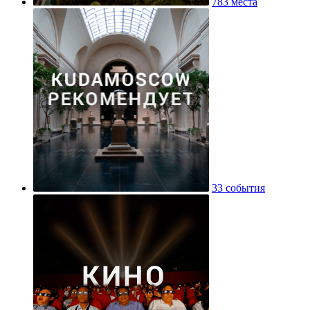
783 места
33 события