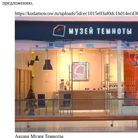
предложению.
https://kudamoscow.ru/uploads/5dcec1015e03af0dc1bd14ecd3
Акции Музея Темноты