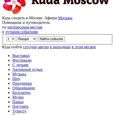
Куда сходить в Москве. Афиша
Москвы
Помощник и путеводитель
по
интересным местам
и
лучшим событиям
Куда пойти
сегодня
завтра
в выходные
в этом месяце
Выставки
Фестивали
С детьми
Активный отдых
Музыка
Шоу
Праздники
Образование
Бесплатно
Музеи
Парки
Погулять
Туристу