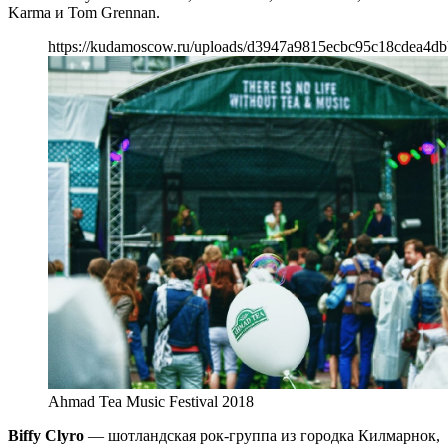
Karma и Tom Grennan.
https://kudamoscow.ru/uploads/d3947a9815ecbc95c18cdea4db
Ahmad Tea Music Festival 2018
Biffy Clyro
— шотландская рок-группа из городка Килмарнок,