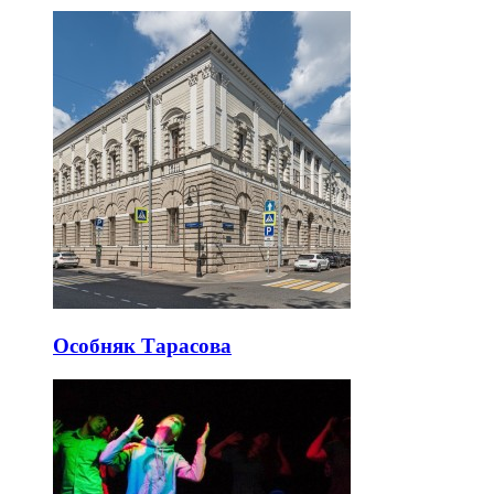
Особняк Тарасова