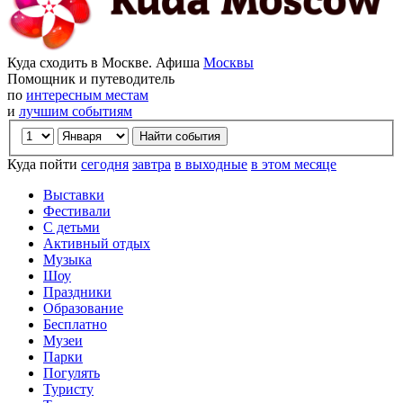
Куда сходить в Москве. Афиша
Москвы
Помощник и путеводитель
по
интересным местам
и
лучшим событиям
Куда пойти
сегодня
завтра
в выходные
в этом месяце
Выставки
Фестивали
С детьми
Активный отдых
Музыка
Шоу
Праздники
Образование
Бесплатно
Музеи
Парки
Погулять
Туристу