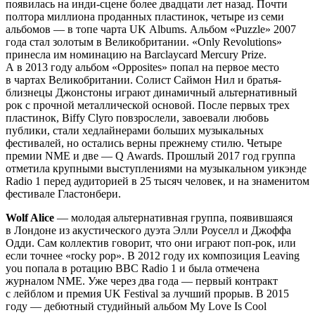
появилась на инди-сцене более двадцати лет назад. Почти
полтора миллиона проданных пластинок, четыре из семи
альбомов — в топе чарта UK Albums. Альбом «Puzzle» 2007
года стал золотым в Великобритании. «Only Revolutions»
принесла им номинацию на Barclaycard Mercury Prize.
А в 2013 году альбом «Opposites» попал на первое место
в чартах Великобритании. Солист Саймон Нил и братья-
близнецы Джонстоны играют динамичный альтернативный
рок с прочной металлической основой. После первых трех
пластинок, Biffy Clyro повзрослели, завоевали любовь
публики, стали хедлайнерами больших музыкальных
фестивалей, но остались верны прежнему стилю. Четыре
премии NME и две — Q Awards. Прошлый 2017 год группа
отметила крупными выступлениями на музыкальном уикэнде
Radio 1 перед аудиторией в 25 тысяч человек, и на знаменитом
фестивале Гластонбери.
Wolf Alice
— молодая альтернативная группа, появившаяся
в Лондоне из акустического дуэта Элли Роуселл и Джоффа
Одди. Сам коллектив говорит, что они играют поп-рок, или
если точнее «rocky pop». В 2012 году их композиция Leaving
you попала в ротацию BBC Radio 1 и была отмечена
журналом NME. Уже через два года — первый контракт
с лейблом и премия UK Festival за лучший прорыв. В 2015
году — дебютный студийный альбом My Love Is Cool