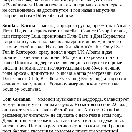
и Boardmasters. Новоиспеченная «ливерпульская четверка»
не остановилась на достигнутом и год назад выпустила
второй альбом «Different Creatures».
Sundara Karma
— молодая арт-рок группа, преемники Arcade
Fire и U2, если верить газете Guardian. Солист Оскар Поллок,
или попросту Lulu, ироничный Элли Бати и Дом Корделлом
встретились, как и положено альтернативщикам, в римско-
католической школе. Их первый альбом «Youth is Only Ever
Fun in Retrospect» сразу попал в чарт UK Albums и дал
понять — впереди стадионы. Мощный и харизматичный
голос Поллока подчеркивает звенящие в воздухе гитарные
рифы и напоминает интеллектуальный рок 80-х и лучшие
годы Брюса Спрингстина. Sundara Karma разогревали Two
Door Cinema Club, Bastille и Everything Everything, а год назад
отлично выступили на большом американском фестивале
South by Southwest.
Tom Grennan
— молодой музыкант из Бедфорда, балансирует
между инди и утонченным соулом. Несмотря на свои 22 года,
он, кажется что-то знает об этой жизни. А газета Guardian
рекомендует читателям не спускать с него глаз в этом году.
Дело не только в серьезных и жестких текстах и вдумчивых
интонациях. Немного романтик, немного скиталец, Греннан
поет баллады уверенным голосом с приятной хрипотцой.