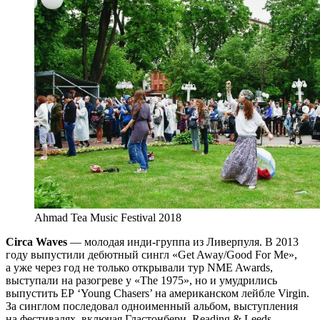
Ahmad Tea Music Festival 2018
Circa Waves
— молодая инди-группа из Ливерпуля. В 2013
году выпустили дебютный сингл «Get Away/Good For Me»,
а уже через год не только открывали тур NME Awards,
выступали на разогреве у «The 1975», но и умудрились
выпустить EP ‘Young Chasers’ на американском лейбле Virgin.
За синглом последовал одноименный альбом, выступления
на фестивалях, включая Гластонбери, Reading & Leeds