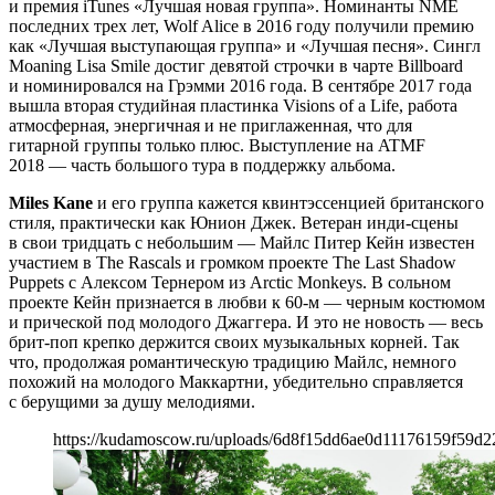
и премия iTunes «Лучшая новая группа». Номинанты NME
последних трех лет, Wolf Alice в 2016 году получили премию
как «Лучшая выступающая группа» и «Лучшая песня». Сингл
Moaning Lisa Smile достиг девятой строчки в чарте Billboard
и номинировался на Грэмми 2016 года. В сентябре 2017 года
вышла вторая студийная пластинка Visions of a Life, работа
атмосферная, энергичная и не приглаженная, что для
гитарной группы только плюс. Выступление на ATMF
2018 — часть большого тура в поддержку альбома.
Miles Kane
и его группа кажется квинтэссенцией британского
стиля, практически как Юнион Джек. Ветеран инди-сцены
в свои тридцать с небольшим — Майлс Питер Кейн известен
участием в The Rascals и громком проекте The Last Shadow
Puppets с Алексом Тернером из Arctic Monkeys. В сольном
проекте Кейн признается в любви к 60-м — черным костюмом
и прической под молодого Джаггера. И это не новость — весь
брит-поп крепко держится своих музыкальных корней. Так
что, продолжая романтическую традицию Майлс, немного
похожий на молодого Маккартни, убедительно справляется
с берущими за душу мелодиями.
https://kudamoscow.ru/uploads/6d8f15dd6ae0d11176159f59d2