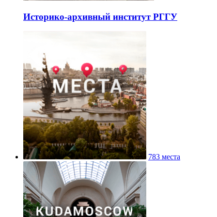
Историко-архивный институт РГГУ
783 места