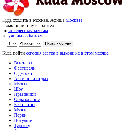
Куда сходить в Москве. Афиша
Москвы
Помощник и путеводитель
по
интересным местам
и
лучшим событиям
Куда пойти
сегодня
завтра
в выходные
в этом месяце
Выставки
Фестивали
С детьми
Активный отдых
Музыка
Шоу
Праздники
Образование
Бесплатно
Музеи
Парки
Погулять
Туристу