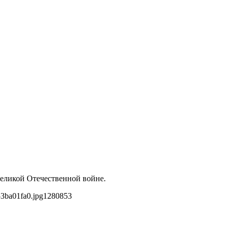
еликой Отечественной войне.
3ba01fa0.jpg
1280
853