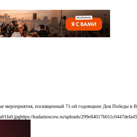
ные мероприятия, посвященный 71-ой годовщине Дня Победы в В
a01fa0.jpg
https://kudamoscow.ru/uploads/299e84017b011c0447defa45