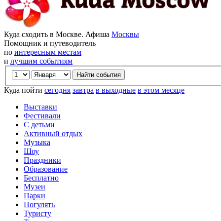
Куда сходить в Москве. Афиша
Москвы
Помощник и путеводитель
по
интересным местам
и
лучшим событиям
Куда пойти
сегодня
завтра
в выходные
в этом месяце
Выставки
Фестивали
С детьми
Активный отдых
Музыка
Шоу
Праздники
Образование
Бесплатно
Музеи
Парки
Погулять
Туристу