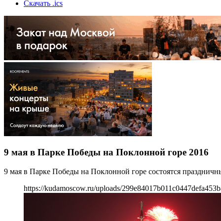
Скачать .ics
9 мая в Парке Победы на Поклонной горе 2016
9 мая в Парке Победы на Поклонной горе состоятся празднич
https://kudamoscow.ru/uploads/299e84017b011c0447defa453b