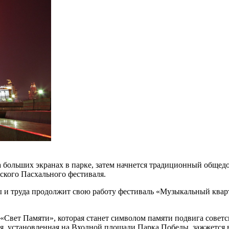
на больших экранах в парке, затем начнется традиционный общ
ского Пасхального фестиваля.
 и труда продолжит свою работу фестиваль «Музыкальный кварт
 «Свет Памяти», которая станет символом памяти подвига совет
ия, установленная на Входной площади Парка Победы, зажжется