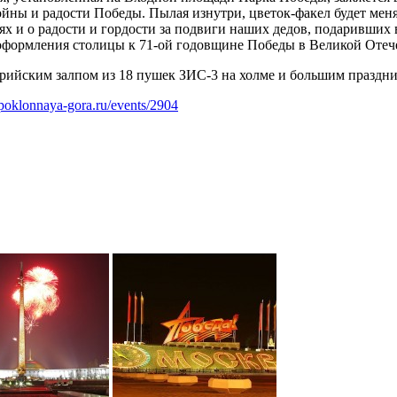
йны и радости Победы. Пылая изнутри, цветок-факел будет менят
х и о радости и гордости за подвиги наших дедов, подаривших 
оформления столицы к 71-ой годовщине Победы в Великой Отече
ийским залпом из 18 пушек ЗИС-3 на холме и большим праздни
poklonnaya-gora.ru/events/2904