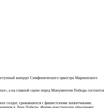
едоступный концерт Симфонического оркестра Мариинского
ал», а на главной сцене перед Монументом Победы состоится
ских солдат, сражавшихся с фашистскими захватчиками.
 вечером в День Победы. Форма конструкции объединяет