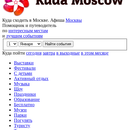
Куда сходить в Москве. Афиша
Москвы
Помощник и путеводитель
по
интересным местам
и
лучшим событиям
Куда пойти
сегодня
завтра
в выходные
в этом месяце
Выставки
Фестивали
С детьми
Активный отдых
Музыка
Шоу
Праздники
Образование
Бесплатно
Музеи
Парки
Погулять
Туристу