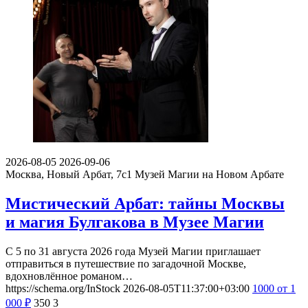
2026-08-05
2026-09-06
Москва, Новый Арбат, 7с1
Музей Магии на Новом Арбате
Мистический Арбат: тайны Москвы
и магия Булгакова в Музее Магии
С 5 по 31 августа 2026 года Музей Магии приглашает
отправиться в путешествие по загадочной Москве,
вдохновлённое романом…
https://schema.org/InStock
2026-08-05T11:37:00+03:00
1000
от 1
000
₽
350
3