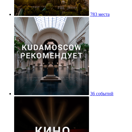
783 места
36 событий