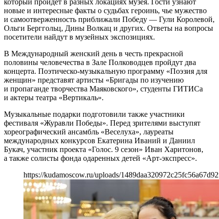
который пройдет в разных локациях музея. Гости узнают
новые и интересные факты о судьбах героинь, чье мужество
и самоотверженность приближали Победу — Гули Королевой,
Ольги Берггольц, Дины Волкац и других. Ответы на вопросы
посетители найдут в музейных экспозициях.
В Международный женский день в честь прекрасной
половины человечества в Зале Полководцев пройдут два
концерта. Поэтическо-музыкальную программу «Поэзия для
женщин» представят артисты «Бригады по изучению
и пропаганде творчества Маяковского», студенты ГИТИСа
и актеры театра «Вертикаль».
Музыкальные подарки подготовили также участники
фестиваля «Журавли Победы». Перед зрителями выступят
хореографический ансамбль «Веселуха», лауреаты
международных конкурсов Екатерина Иваний и Даниил
Букач, участник проекта «Голос. 9 сезон» Иван Харитонов,
а также солисты фонда одаренных детей «Арт-экспресс».
https://kudamoscow.ru/uploads/1489daa320972c25fc56a67d92