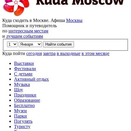
Куда сходить в Москве. Афиша
Москвы
Помощник и путеводитель
по
интересным местам
и
лучшим событиям
Куда пойти
сегодня
завтра
в выходные
в этом месяце
Выставки
Фестивали
С детьми
Активный отдых
Музыка
Шоу
Праздники
Образование
Бесплатно
Музеи
Парки
Погулять
Туристу