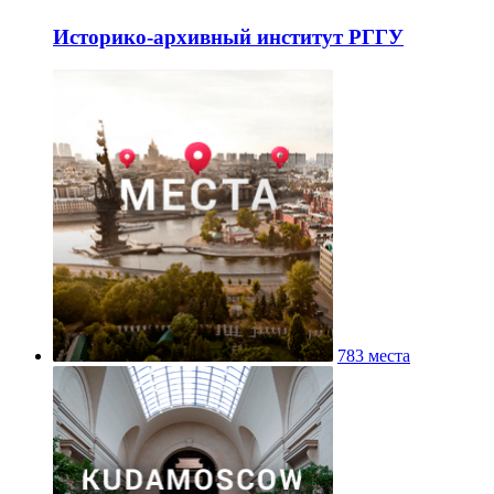
Историко-архивный институт РГГУ
783 места