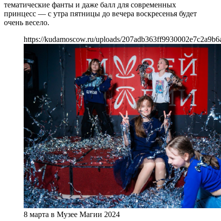
тематические фанты и даже балл для современных
принцесс — с утра пятницы до вечера воскресенья будет
очень весело.
https://kudamoscow.ru/uploads/207adb363ff9930002e7c2a9b6
8 марта в Музее Магии 2024