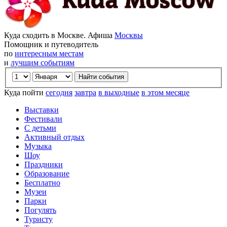
Куда сходить в Москве. Афиша
Москвы
Помощник и путеводитель
по
интересным местам
и
лучшим событиям
Куда пойти
сегодня
завтра
в выходные
в этом месяце
Выставки
Фестивали
С детьми
Активный отдых
Музыка
Шоу
Праздники
Образование
Бесплатно
Музеи
Парки
Погулять
Туристу