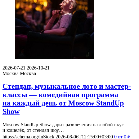
2026-07-21
2026-10-21
Москва
Москва
Стендап, музыкальное лото и мастер-
классы — комедийная программа
на каждый день от Moscow StandUp
Show
Moscow StandUp Show дарит развлечения на любой вкус
и кошелёк, от стендап шоу…
https://schema.org/InStock
2026-08-06T12:15:00+03:00
0
от 0
₽