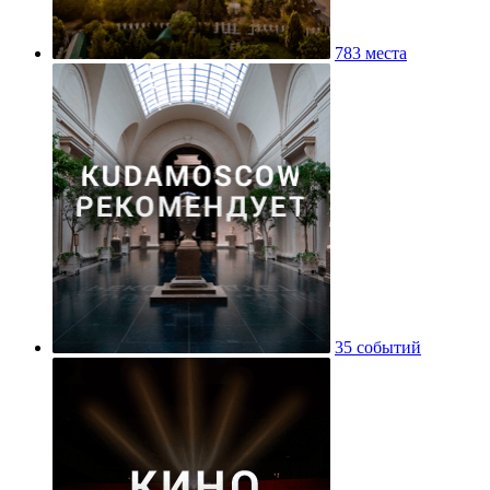
783 места
35 событий