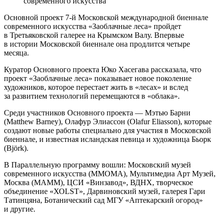
современного искусства
Основной проект 7-й Московской международной биеннале
современного искусства «Заоблачные леса» пройдет
в Третьяковской галерее на Крымском Валу. Впервые
в истории Московской биеннале она продлится четыре
месяца.
Куратор Основного проекта Юко Хасегава рассказала, что
проект «Заоблачные леса» показывает новое поколение
художников, которое перестает жить в «лесах» и вслед
за развитием технологий перемещаются в «облака».
Среди участников Основного проекта — Мэтью Барни
(Matthew Barney), Олафур Элиассон (Olafur Eliasson), которые
создают новые работы специально для участия в Московской
биеннале, и известная исландская певица и художница Бьорк
(Björk).
В Параллельную программу вошли: Московский музей
современного искусства (ММOМА), Мультимедиа Арт Музей,
Москва (МАММ), ЦСИ «Винзавод», ВДНХ, творческое
объединение «ХОLST», Дарвиновский музей, галерея Гари
Татинцяна, Ботанический сад МГУ «Аптекарский огород»
и другие.