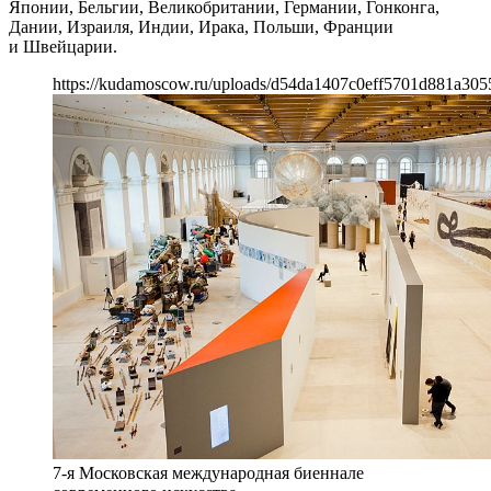
Японии, Бельгии, Великобритании, Германии, Гонконга,
Дании, Израиля, Индии, Ирака, Польши, Франции
и Швейцарии.
https://kudamoscow.ru/uploads/d54da1407c0eff5701d881a305
7-я Московская международная биеннале