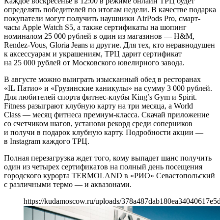
Каждое воскресенье в 12:00 в режиме онлайн ТРЦ будет
определять победителей по итогам недели. В качестве подарка
покупатели могут получить наушники AirPods Pro, смарт-
часы Apple Watch S5, а также сертификаты на шопинг
номиналом 25 000 рублей в один из магазинов — H&M,
Rendez-Vous, Gloria Jeans и другие. Для тех, кто неравнодушен
к аксессуарам и украшениям, ТРЦ дарит сертификат
на 25 000 рублей от Московского ювелирного завода.
В августе можно выиграть изысканный обед в ресторанах
«IL Патио» и «Грузинские каникулы» на сумму 3 000 рублей.
Для любителей спорта фитнес-клубы King’s Gym и Spirit.
Fitness разыграют клубную карту на три месяца, а World
Class — месяц фитнеса премиум-класса. Скачай приложение
со счетчиком шагов, установи рекорд среди соперников
и получи в подарок клубную карту. Подробности акции —
в Instagram каждого ТРЦ.
Полная перезагрузка ждет того, кому выпадет шанс получить
один из четырех сертификатов на полный день посещения
городского курорта TERMOLAND в «РИО» Севастопольский
с различными термо — и аквазонами.
https://kudamoscow.ru/uploads/378a487dab180ea34040617e5d