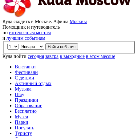
Куда сходить в Москве. Афиша
Москвы
Помощник и путеводитель
по
интересным местам
и
лучшим событиям
Куда пойти
сегодня
завтра
в выходные
в этом месяце
Выставки
Фестивали
С детьми
Активный отдых
Музыка
Шоу
Праздники
Образование
Бесплатно
Музеи
Парки
Погулять
Туристу