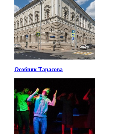
Особняк Тарасова