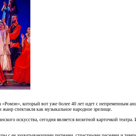
«Ромэн», который вот уже более 40 лет идет с непременным ан
 жанр спектакля как музыкальное народное зрелище.
кого искусства, сегодня является визитной карточкой театра. 
льтуры с ее захватывающими ритмами, страстными песнями и те