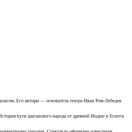
шлагом. Его авторы — основатель театра Иван Ром-Лебедев
История пути цыганского народа от древней Индии и Египта
мпераментными танцами. Спектакль оформлен известным