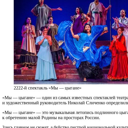
2222-й спектакль «Мы — цыгане»
«Мы — цыгане» — один из самых известных спектаклей театра 
и художественный руководитель Николай Сличенко определили
«Мы — цыгане» — это музыкальная летопись подлинного цыганс
к обретению малой Родины на просторах России.
Здесь главное не сюжет, а буйство пестрой национальной ку