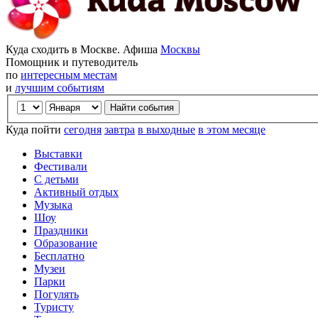
Куда сходить в Москве. Афиша
Москвы
Помощник и путеводитель
по
интересным местам
и
лучшим событиям
Куда пойти
сегодня
завтра
в выходные
в этом месяце
Выставки
Фестивали
С детьми
Активный отдых
Музыка
Шоу
Праздники
Образование
Бесплатно
Музеи
Парки
Погулять
Туристу