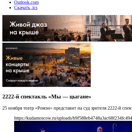
Outlook.com
Скачать .ics
2222-й спектакль «Мы — цыгане»
25 ноября театр «Ромэн» представит на суд зрителя 2222-й сп
https://kudamoscow.ru/uploads/b9f588eb4748a3ac68f234fc494