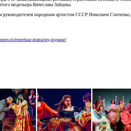
ого модельера Вячеслава Зайцева.
нным руководителем народным артистом СССР Николаем Сличенко,
-romen.ru/repertuar-teatra/my-tsygane/