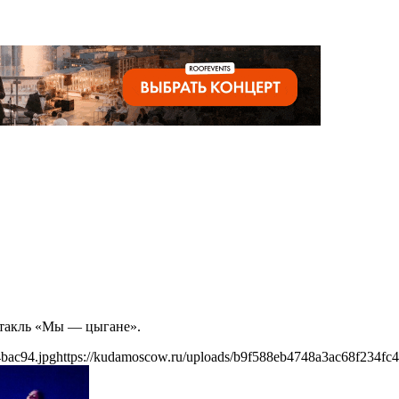
ектакль «Мы — цыгане».
bac94.jpg
https://kudamoscow.ru/uploads/b9f588eb4748a3ac68f234fc