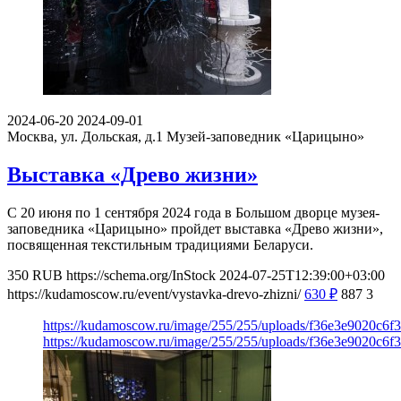
2024-06-20
2024-09-01
Москва, ул. Дольская, д.1
Музей-заповедник «Царицыно»
Выставка «Древо жизни»
С 20 июня по 1 сентября 2024 года в Большом дворце музея-
заповедника «Царицыно» пройдет выставка «Древо жизни»,
посвященная текстильным традициями Беларуси.
350
RUB
https://schema.org/InStock
2024-07-25T12:39:00+03:00
https://kudamoscow.ru/event/vystavka-drevo-zhizni/
630
₽
887
3
https://kudamoscow.ru/image/255/255/uploads/f36e3e9020c6
https://kudamoscow.ru/image/255/255/uploads/f36e3e9020c6