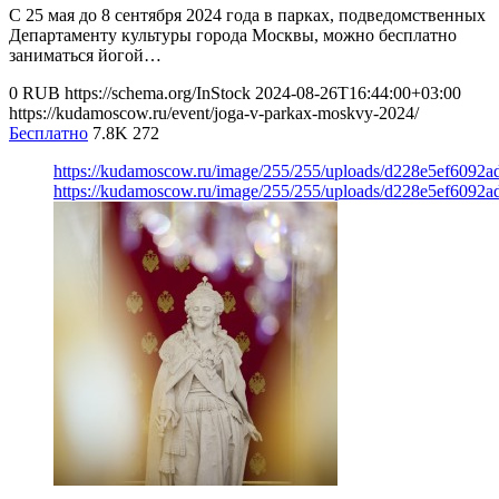
С 25 мая до 8 сентября 2024 года в парках, подведомственных
Департаменту культуры города Москвы, можно бесплатно
заниматься йогой…
0
RUB
https://schema.org/InStock
2024-08-26T16:44:00+03:00
https://kudamoscow.ru/event/joga-v-parkax-moskvy-2024/
Бесплатно
7.8K
272
https://kudamoscow.ru/image/255/255/uploads/d228e5ef6092
https://kudamoscow.ru/image/255/255/uploads/d228e5ef6092