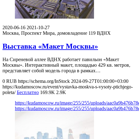
2020-06-16
2021-10-27
Москва, Проспект Мира, домовладение 119
ВДНХ
Выставка «Макет Москвы»
На Сиреневой аллее ВДНХ работает павильон «Макет
Москвы». Интерактивный макет, площадью 429 кв. метров,
представляет собой модель города в рамках…
0
RUB
https://schema.org/InStock
2024-09-27T01:00:00+03:00
https://kudamoscow.ru/event/vystavka-moskva-s-vysoty-ptichjego-
poleta/
Бесплатно
169.9K
2.9K
https://kudamoscow.ru/image/255/255/uploads/aac0a9b476b7
https://kudamoscow.ru/image/255/255/uploads/aac0a9b476b7