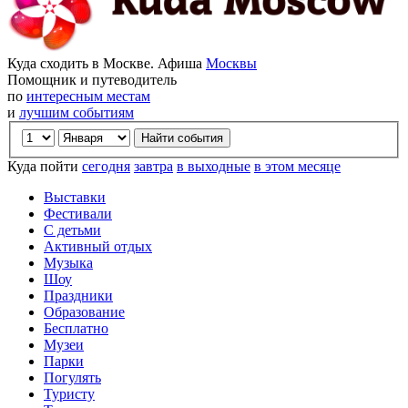
Куда сходить в Москве. Афиша
Москвы
Помощник и путеводитель
по
интересным местам
и
лучшим событиям
Куда пойти
сегодня
завтра
в выходные
в этом месяце
Выставки
Фестивали
С детьми
Активный отдых
Музыка
Шоу
Праздники
Образование
Бесплатно
Музеи
Парки
Погулять
Туристу