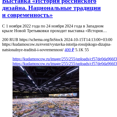
Выставка «История российского
дизайна. Национальные традиции
и современность»
С 1 ноября 2022 года по 24 ноября 2024 года в Западном
крыле Новой Третьяковки проходит выставка «История…
200
RUB
https://schema.org/InStock
2024-10-15T14:13:00+03:00
https://kudamoscow.ru/event/vystavka-istorija-rossijskogo-dizajna-
natsionalnye-traditsii-i-sovremennost/
400
₽
5.1K
55
https://kudamoscow.ru/image/255/255/uploads/cf57de0da966f
https://kudamoscow.ru/image/255/255/uploads/cf57de0da966f