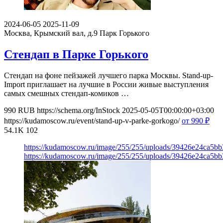
2024-06-05
2025-11-09
Москва, Крымский вал, д.9
Парк Горького
Стендап в Парке Горького
Стендап на фоне пейзажей лучшего парка Москвы. Stand-up-
Import приглашает на лучшие в России живые выступления
самых смешных стендап-комиков …
990
RUB
https://schema.org/InStock
2025-05-05T00:00:00+03:00
https://kudamoscow.ru/event/stand-up-v-parke-gorkogo/
от 990
₽
54.1K
102
https://kudamoscow.ru/image/255/255/uploads/39426e24ca5b
https://kudamoscow.ru/image/255/255/uploads/39426e24ca5b