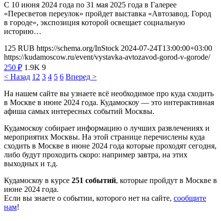
С 10 июня 2024 года по 31 мая 2025 года в Галерее
«Пересветов переулок» пройдет выставка «Автозавод. Город
в городе», экспозиция которой освещает социальную
историю…
125
RUB
https://schema.org/InStock
2024-07-24T13:00:00+03:00
https://kudamoscow.ru/event/vystavka-avtozavod-gorod-v-gorode/
250
₽
1.9K
9
< Назад
1
2
3
4
5
6
Вперед >
На нашем сайте вы узнаете всё необходимое про куда сходить
в Москве в июне 2024 года. Кудамоскоу — это интерактивная
афиша самых интересных событий Москвы.
Кудамоскоу собирает информацию о лучших развлечениях и
мероприятих Москвы. На этой странице перечислены куда
сходить в Москве в июне 2024 года которые проходят сегодня,
либо будут проходить скоро: например завтра, на этих
выходных и т.д.
Кудамоскоу в курсе
251 событий
, которые пройдут в Москве в
июне 2024 года.
Если вы знаете о событии, которого нет на сайте,
сообщите
нам
!