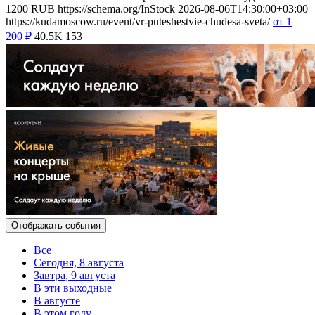
1200
RUB
https://schema.org/InStock
2026-08-06T14:30:00+03:00
https://kudamoscow.ru/event/vr-puteshestvie-chudesa-sveta/
от 1
200
₽
40.5K
153
Отображать события
Все
Сегодня, 8 августа
Завтра, 9 августа
В эти выходные
В августе
В этом году