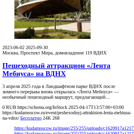
2023-06-02
2025-09-30
Москва, Проспект Мира, домовладение 119
ВДНХ
Пешеходный аттракцион «Лента
Мебиуса» на ВДНХ
3 апреля 2025 года в Ландшафтном парке ВДНХ после
зимнего перерыва вновь открылась «Лента Мебиуса» ―
необычный пешеходный маршрут, предлагающий…
0
RUB
https://schema.org/InStock
2025-04-17T13:57:00+03:00
https://kudamoscow.ru/event/peshexodnyj-attraktsion-lenta-mebiusa-
na-vdnx/
Бесплатно
24K
268
https://kudamoscow.ru/image/255/255/uploads/c1620917a121
https://kudamoscow.ru/image/255/255/uploads/c1620917a121