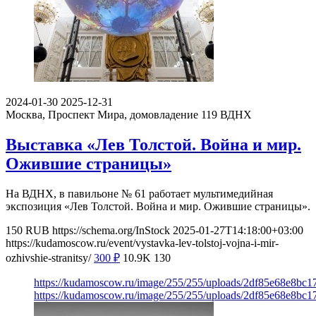
2024-01-30
2025-12-31
Москва, Проспект Мира, домовладение 119
ВДНХ
Выставка «Лев Толстой. Война и мир.
Ожившие страницы»
На ВДНХ, в павильоне № 61 работает мультимедийная
экспозиция «Лев Толстой. Война и мир. Ожившие страницы».
150
RUB
https://schema.org/InStock
2025-01-27T14:18:00+03:00
https://kudamoscow.ru/event/vystavka-lev-tolstoj-vojna-i-mir-
ozhivshie-stranitsy/
300
₽
10.9K
130
https://kudamoscow.ru/image/255/255/uploads/2df85e68e8bc
https://kudamoscow.ru/image/255/255/uploads/2df85e68e8bc