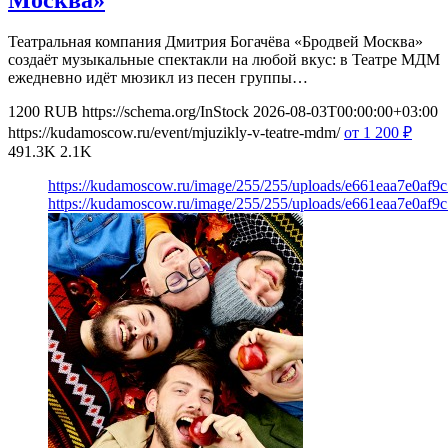
Театральная компания Дмитрия Богачёва «Бродвей Москва»
создаёт музыкальные спектакли на любой вкус: в Театре МДМ
ежедневно идёт мюзикл из песен группы…
1200
RUB
https://schema.org/InStock
2026-08-03T00:00:00+03:00
https://kudamoscow.ru/event/mjuzikly-v-teatre-mdm/
от 1 200
₽
491.3K
2.1K
https://kudamoscow.ru/image/255/255/uploads/e661eaa7e0af9
https://kudamoscow.ru/image/255/255/uploads/e661eaa7e0af9