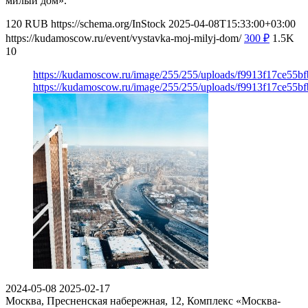
милый дом».
120
RUB
https://schema.org/InStock
2025-04-08T15:33:00+03:00
https://kudamoscow.ru/event/vystavka-moj-milyj-dom/
300
₽
1.5K
10
https://kudamoscow.ru/image/255/255/uploads/f9913f17ce55
https://kudamoscow.ru/image/255/255/uploads/f9913f17ce55
2024-05-08
2025-02-17
Москва, Пресненская набережная, 12, Комплекс «Москва-