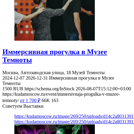
Иммерсивная прогулка в Музее
Темноты
Москва, Автозаводская улица, 18
Музей Темноты
2024-12-07
2026-12-31
Иммерсивная прогулка в Музее
Темноты
1500
RUB
https://schema.org/InStock
2026-08-07T15:12:00+03:00
https://kudamoscow.ru/event/immersivnaja-progulka-v-muzee-
temnoty/
от 1 700
₽
66K
163
Советуем Выставки
https://kudamoscow.ru/image/269/250/uploads/d14c2a803139
https://kudamoscow.ru/image/269/250/uploads/d14c2a803139