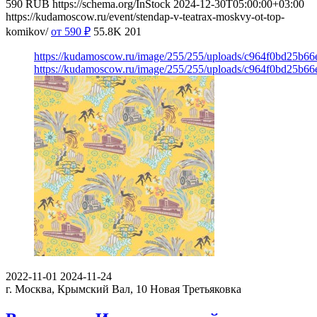
590
RUB
https://schema.org/InStock
2024-12-30T05:00:00+03:00
https://kudamoscow.ru/event/stendap-v-teatrax-moskvy-ot-top-
komikov/
от 590
₽
55.8K
201
https://kudamoscow.ru/image/255/255/uploads/c964f0bd25b6
https://kudamoscow.ru/image/255/255/uploads/c964f0bd25b6
2022-11-01
2024-11-24
г. Москва, Крымский Вал, 10
Новая Третьяковка