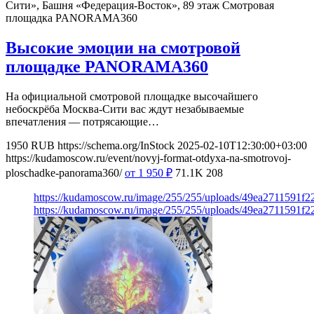
Сити», Башня «Федерация-Восток», 89 этаж
Смотровая
площадка PANORAMA360
Высокие эмоции на смотровой
площадке PANORAMA360
На официальной смотровой площадке высочайшего
небоскрёба Москва-Сити вас ждут незабываемые
впечатления — потрясающие…
1950
RUB
https://schema.org/InStock
2025-02-10T12:30:00+03:00
https://kudamoscow.ru/event/novyj-format-otdyxa-na-smotrovoj-
ploschadke-panorama360/
от 1 950
₽
71.1K
208
https://kudamoscow.ru/image/255/255/uploads/49ea2711591f
https://kudamoscow.ru/image/255/255/uploads/49ea2711591f