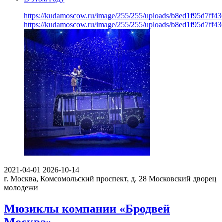
https://kudamoscow.ru/image/255/255/uploads/b8ed1f95d7ff
https://kudamoscow.ru/image/255/255/uploads/b8ed1f95d7ff
2021-04-01
2026-10-14
г. Москва, Комсомольский проспект, д. 28
Московский дворец
молодежи
Мюзиклы компании «Бродвей
Москва»