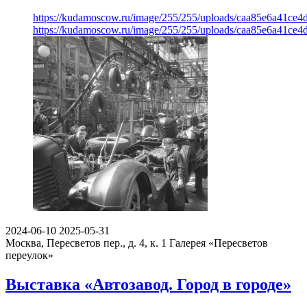
https://kudamoscow.ru/image/255/255/uploads/caa85e6a41ce
https://kudamoscow.ru/image/255/255/uploads/caa85e6a41ce
2024-06-10
2025-05-31
Москва, Пересветов пер., д. 4, к. 1
Галерея «Пересветов
переулок»
Выставка «Автозавод. Город в городе»