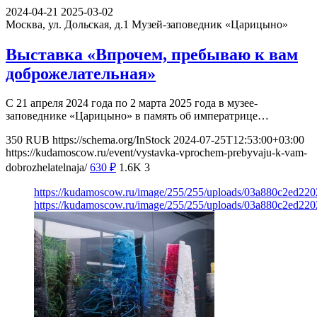
2024-04-21
2025-03-02
Москва, ул. Дольская, д.1
Музей-заповедник «Царицыно»
Выставка «Впрочем, пребываю к вам
доброжелательная»
С 21 апреля 2024 года по 2 марта 2025 года в музее-
заповеднике «Царицыно» в память об императрице…
350
RUB
https://schema.org/InStock
2024-07-25T12:53:00+03:00
https://kudamoscow.ru/event/vystavka-vprochem-prebyvaju-k-vam-
dobrozhelatelnaja/
630
₽
1.6K
3
https://kudamoscow.ru/image/255/255/uploads/03a880c2ed22
https://kudamoscow.ru/image/255/255/uploads/03a880c2ed22