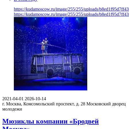
https://kudamoscow.ru/image/255/255/uploads/b8ed1f95d7ff
https://kudamoscow.ru/image/255/255/uploads/b8ed1f95d7ff
2021-04-01
2026-10-14
г. Москва, Комсомольский проспект, д. 28
Московский дворец
молодежи
Мюзиклы компании «Бродвей
Москва»