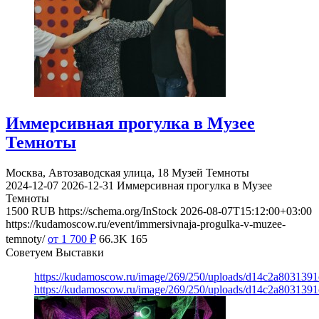
Иммерсивная прогулка в Музее
Темноты
Москва, Автозаводская улица, 18
Музей Темноты
2024-12-07
2026-12-31
Иммерсивная прогулка в Музее
Темноты
1500
RUB
https://schema.org/InStock
2026-08-07T15:12:00+03:00
https://kudamoscow.ru/event/immersivnaja-progulka-v-muzee-
temnoty/
от 1 700
₽
66.3K
165
Советуем Выставки
https://kudamoscow.ru/image/269/250/uploads/d14c2a803139
https://kudamoscow.ru/image/269/250/uploads/d14c2a803139