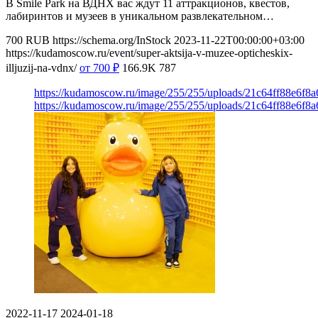
В Smile Park на ВДНХ вас ждут 11 аттракционов, квестов,
лабиринтов и музеев в уникальном развлекательном…
700
RUB
https://schema.org/InStock
2023-11-22T00:00:00+03:00
https://kudamoscow.ru/event/super-aktsija-v-muzee-opticheskix-
illjuzij-na-vdnx/
от 700
₽
166.9K
787
https://kudamoscow.ru/image/255/255/uploads/21c64ff88e6f8
https://kudamoscow.ru/image/255/255/uploads/21c64ff88e6f8
2022-11-17
2024-01-18