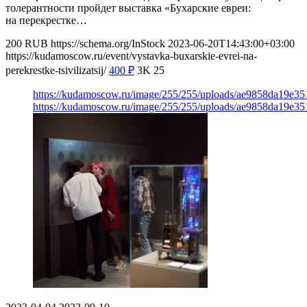
толерантности пройдет выставка «Бухарские евреи:
на перекрестке…
200
RUB
https://schema.org/InStock
2023-06-20T14:43:00+03:00
https://kudamoscow.ru/event/vystavka-buxarskie-evrei-na-
perekrestke-tsivilizatsij/
400
₽
3K
25
https://kudamoscow.ru/image/255/255/uploads/ae9858da19e3
https://kudamoscow.ru/image/255/255/uploads/ae9858da19e3