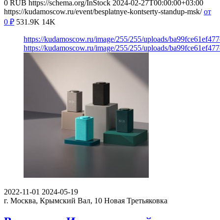
0
RUB
https://schema.org/InStock
2024-02-27T00:00:00+03:00
https://kudamoscow.ru/event/besplatnye-kontserty-standup-msk/
от
0
₽
531.9K
14K
https://kudamoscow.ru/image/255/255/uploads/ba99fce61ef47
https://kudamoscow.ru/image/255/255/uploads/ba99fce61ef47
2022-11-01
2024-05-19
г. Москва, Крымский Вал, 10
Новая Третьяковка