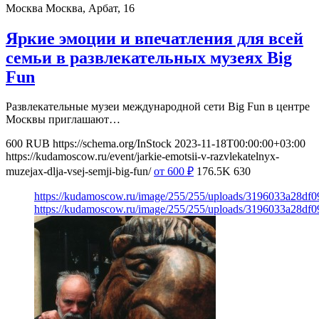
Москва
Москва, Арбат, 16
Яркие эмоции и впечатления для всей
семьи в развлекательных музеях Big
Fun
Развлекательные музеи международной сети Big Fun в центре
Москвы приглашают…
600
RUB
https://schema.org/InStock
2023-11-18T00:00:00+03:00
https://kudamoscow.ru/event/jarkie-emotsii-v-razvlekatelnyx-
muzejax-dlja-vsej-semji-big-fun/
от 600
₽
176.5K
630
https://kudamoscow.ru/image/255/255/uploads/3196033a28df
https://kudamoscow.ru/image/255/255/uploads/3196033a28df