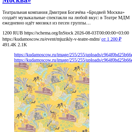
Театральная компания Дмитрия Богачёва «Бродвей Москва»
создаёт музыкальные спектакли на любой вкус: в Театре МДМ
ежедневно идёт мюзикл из песен группы…
1200
RUB
https://schema.org/InStock
2026-08-03T00:00:00+03:00
https://kudamoscow.ru/event/mjuzikly-v-teatre-mdm/
от 1 200
₽
491.4K
2.1K
https://kudamoscow.ru/image/255/255/uploads/c964f0bd25b6
https://kudamoscow.ru/image/255/255/uploads/c964f0bd25b6