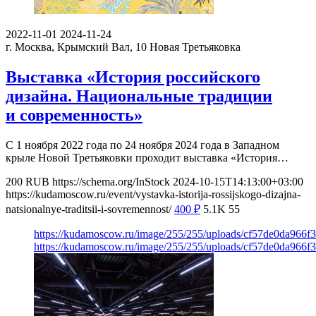
2022-11-01
2024-11-24
г. Москва, Крымский Вал, 10
Новая Третьяковка
Выставка «История российского
дизайна. Национальные традиции
и современность»
С 1 ноября 2022 года по 24 ноября 2024 года в Западном
крыле Новой Третьяковки проходит выставка «История…
200
RUB
https://schema.org/InStock
2024-10-15T14:13:00+03:00
https://kudamoscow.ru/event/vystavka-istorija-rossijskogo-dizajna-
natsionalnye-traditsii-i-sovremennost/
400
₽
5.1K
55
https://kudamoscow.ru/image/255/255/uploads/cf57de0da966f
https://kudamoscow.ru/image/255/255/uploads/cf57de0da966f