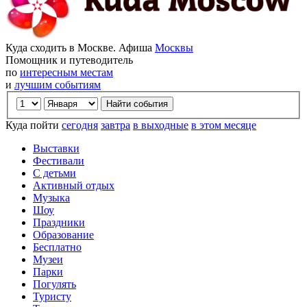
Куда сходить в Москве. Афиша
Москвы
Помощник и путеводитель
по
интересным местам
и
лучшим событиям
Куда пойти
сегодня
завтра
в выходные
в этом месяце
Выставки
Фестивали
С детьми
Активный отдых
Музыка
Шоу
Праздники
Образование
Бесплатно
Музеи
Парки
Погулять
Туристу