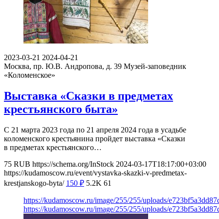
2023-03-21
2024-04-21
Москва, пр. Ю.В. Андропова, д. 39
Музей-заповедник
«Коломенское»
Выставка «Сказки в предметах
крестьянского быта»
С 21 марта 2023 года по 21 апреля 2024 года в усадьбе
коломенского крестьянина пройдет выставка «Сказки
в предметах крестьянского…
75
RUB
https://schema.org/InStock
2024-03-17T18:17:00+03:00
https://kudamoscow.ru/event/vystavka-skazki-v-predmetax-
krestjanskogo-byta/
150
₽
5.2K
61
https://kudamoscow.ru/image/255/255/uploads/e723bf5a3dd87
https://kudamoscow.ru/image/255/255/uploads/e723bf5a3dd87