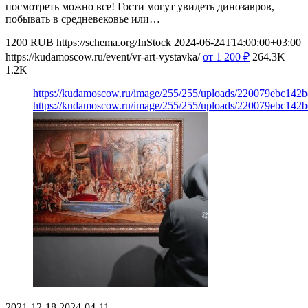
посмотреть можно все! Гости могут увидеть динозавров,
побывать в средневековье или…
1200
RUB
https://schema.org/InStock
2024-06-24T14:00:00+03:00
https://kudamoscow.ru/event/vr-art-vystavka/
от 1 200
₽
264.3K
1.2K
https://kudamoscow.ru/image/255/255/uploads/220079ebc142
https://kudamoscow.ru/image/255/255/uploads/220079ebc142
2021-12-18
2024-04-11