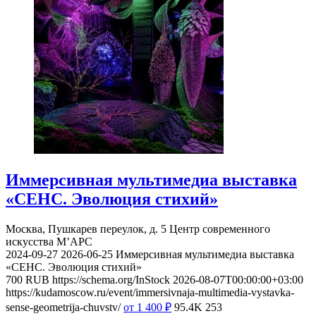
Иммерсивная мультимедиа выставка
«СЕНС. Эволюция стихий»
Москва, Пушкарев переулок, д. 5
Центр современного
искусства М’АРС
2024-09-27
2026-06-25
Иммерсивная мультимедиа выставка
«СЕНС. Эволюция стихий»
700
RUB
https://schema.org/InStock
2026-08-07T00:00:00+03:00
https://kudamoscow.ru/event/immersivnaja-multimedia-vystavka-
sense-geometrija-chuvstv/
от 1 400
₽
95.4K
253