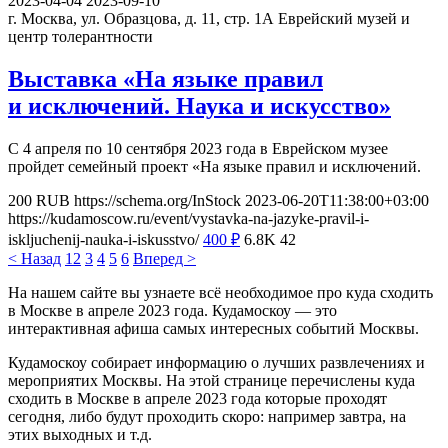
2023-04-04
2023-09-10
г. Москва, ул. Образцова, д. 11, стр. 1А
Еврейский музей и
центр толерантности
Выставка «На языке правил
и исключений. Наука и искусство»
С 4 апреля по 10 сентября 2023 года в Еврейском музее
пройдет семейный проект «На языке правил и исключений.
200
RUB
https://schema.org/InStock
2023-06-20T11:38:00+03:00
https://kudamoscow.ru/event/vystavka-na-jazyke-pravil-i-
iskljuchenij-nauka-i-iskusstvo/
400
₽
6.8K
42
< Назад
1
2
3
4
5
6
Вперед >
На нашем сайте вы узнаете всё необходимое про куда сходить
в Москве в апреле 2023 года. Кудамоскоу — это
интерактивная афиша самых интересных событий Москвы.
Кудамоскоу собирает информацию о лучших развлечениях и
мероприятих Москвы. На этой странице перечислены куда
сходить в Москве в апреле 2023 года которые проходят
сегодня, либо будут проходить скоро: например завтра, на
этих выходных и т.д.