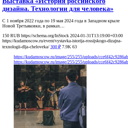
Выставка «История российского
дизайна. Технологии для человека»
С 1 ноября 2022 года по 19 мая 2024 года в Западном крыле
Новой Третьяковки, в рамках…
150
RUB
https://schema.org/InStock
2024-01-31T13:19:00+03:00
https://kudamoscow.ru/event/vystavka-istorija-rossijskogo-dizajna-
texnologii-dlja-cheloveka/
300
₽
7.9K
63
https://kudamoscow.ru/image/255/255/uploads/cce6f42c9286
https://kudamoscow.ru/image/255/255/uploads/cce6f42c9286