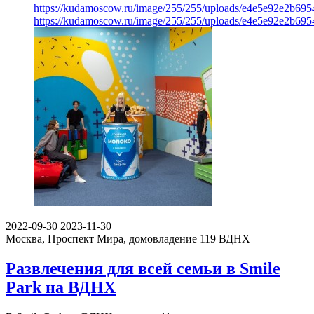
https://kudamoscow.ru/image/255/255/uploads/e4e5e92e2b695
https://kudamoscow.ru/image/255/255/uploads/e4e5e92e2b695
2022-09-30
2023-11-30
Москва, Проспект Мира, домовладение 119
ВДНХ
Развлечения для всей семьи в Smile
Park на ВДНХ