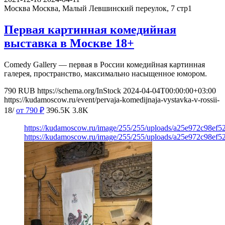
Москва
Москва, Малый Левшинский переулок, 7 стр1
Первая картинная комедийная
выставка в Москве 18+
Comedy Gallery — первая в России комедийная картинная
галерея, пространство, максимально насыщенное юмором.
790
RUB
https://schema.org/InStock
2024-04-04T00:00:00+03:00
https://kudamoscow.ru/event/pervaja-komedijnaja-vystavka-v-rossii-
18/
от 790
₽
396.5K
3.8K
https://kudamoscow.ru/image/255/255/uploads/a25e972c98ef5
https://kudamoscow.ru/image/255/255/uploads/a25e972c98ef5