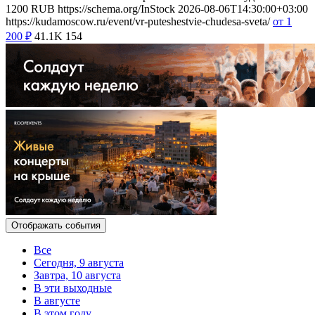
1200
RUB
https://schema.org/InStock
2026-08-06T14:30:00+03:00
https://kudamoscow.ru/event/vr-puteshestvie-chudesa-sveta/
от 1
200
₽
41.1K
154
Отображать события
Все
Сегодня, 9 августа
Завтра, 10 августа
В эти выходные
В августе
В этом году