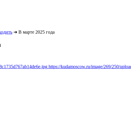
ходить
➔
В марте 2025 года
а
6f8c1735d767ab14de6e.jpg
https://kudamoscow.ru/image/269/250/uplo