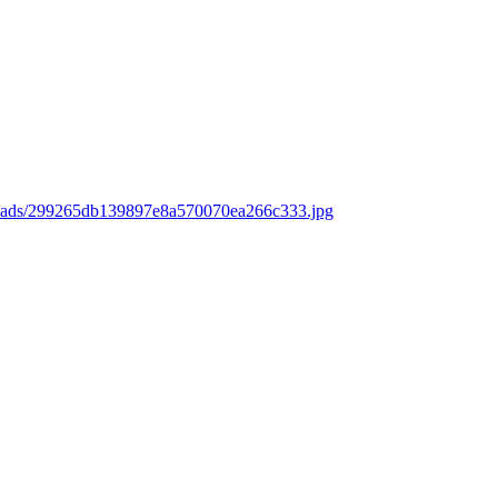
loads/299265db139897e8a570070ea266c333.jpg