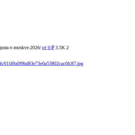
vgusta-v-moskve-2026/
от 0
₽
3.5K
2
ads/01f49a0f9bd83e73e0a53802cac0fc87.jpg