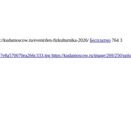
s://kudamoscow.ru/event/den-fizkulturnika-2026/
Бесплатно
764
3
897e8a570070ea266c333.jpg
https://kudamoscow.ru/image/269/250/up