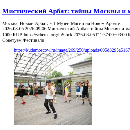
Мистический Арбат: тайны Москвы и м
Москва, Новый Арбат, 7с1
Музей Магии на Новом Арбате
2026-08-05
2026-09-06
Мистический Арбат: тайны Москвы и ма
1000
RUB
https://schema.org/InStock
2026-08-05T11:37:00+03:00
h
Советуем Фестивали
https://kudamoscow.ru/image/269/250/uploads/005d8295a516