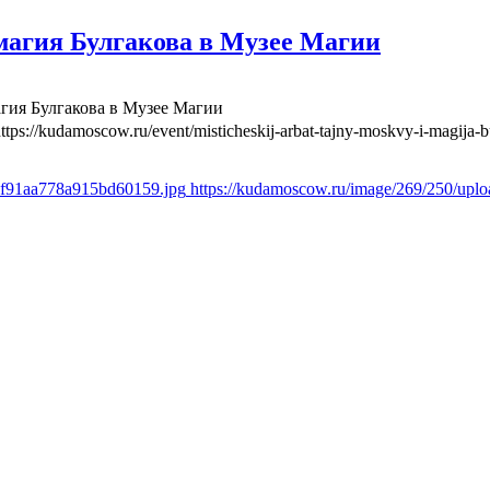
агия Булгакова в Музее Магии
гия Булгакова в Музее Магии
ttps://kudamoscow.ru/event/misticheskij-arbat-tajny-moskvy-i-magija
7f91aa778a915bd60159.jpg
https://kudamoscow.ru/image/269/250/up