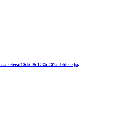
ads/abb4eeaf10cb6f8c1735d767ab14de6e.jpg