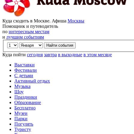
Куда сходить в Москве. Афиша
Москвы
Помощник и путеводитель
по
интересным местам
и
лучшим событиям
Куда пойти
сегодня
завтра
в выходные
в этом месяце
Выставки
Фестивали
С детьми
Активный отдых
Музыка
Шоу
Праздники
Образование
Бесплатно
Музеи
Парки
Погулять
Туристу