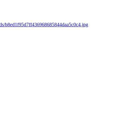
oads/b8ed1f95d7ff436968685844daa5c0c4.jpg