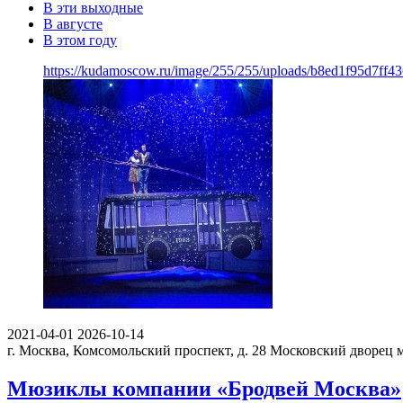
В эти выходные
В августе
В этом году
https://kudamoscow.ru/image/255/255/uploads/b8ed1f95d7ff
2021-04-01
2026-10-14
г. Москва, Комсомольский проспект, д. 28
Московский дворец 
Мюзиклы компании «Бродвей Москва»