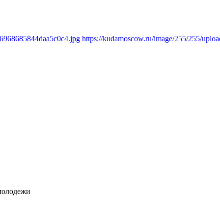
436968685844daa5c0c4.jpg
https://kudamoscow.ru/image/255/255/upl
молодежи