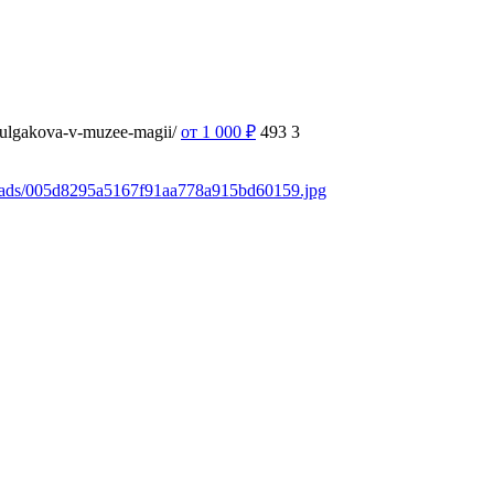
-bulgakova-v-muzee-magii/
от 1 000
₽
493
3
loads/005d8295a5167f91aa778a915bd60159.jpg