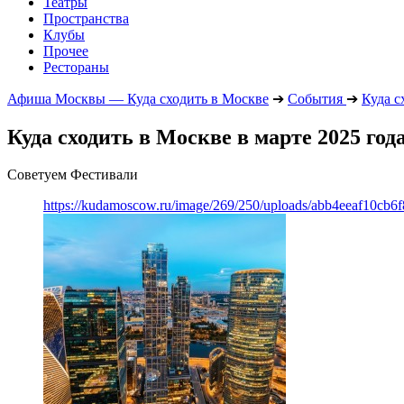
Театры
Пространства
Клубы
Прочее
Рестораны
Афиша Москвы — Куда сходить в Москве
➔
События
➔
Куда с
Куда сходить в Москве в марте 2025 год
Советуем Фестивали
https://kudamoscow.ru/image/269/250/uploads/abb4eeaf10cb