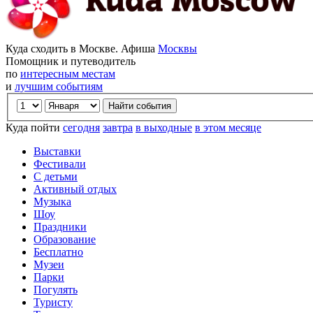
Куда сходить в Москве. Афиша
Москвы
Помощник и путеводитель
по
интересным местам
и
лучшим событиям
Куда пойти
сегодня
завтра
в выходные
в этом месяце
Выставки
Фестивали
С детьми
Активный отдых
Музыка
Шоу
Праздники
Образование
Бесплатно
Музеи
Парки
Погулять
Туристу