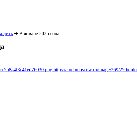
ходить
➔
В январе 2025 года
да
1cc5b8a4f3c41ed76030.png
https://kudamoscow.ru/image/269/250/up