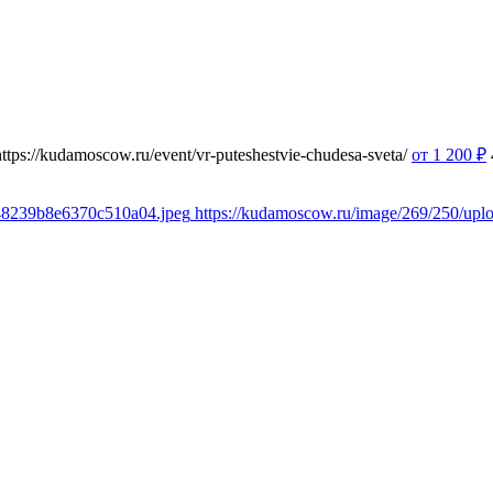
https://kudamoscow.ru/event/vr-puteshestvie-chudesa-sveta/
от 1 200
₽
348239b8e6370c510a04.jpeg
https://kudamoscow.ru/image/269/250/up