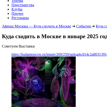
Театры
Пространства
Клубы
Прочее
Рестораны
Афиша Москвы — Куда сходить в Москве
➔
События
➔
Куда с
Куда сходить в Москве в январе 2025 го
Советуем Выставки
https://kudamoscow.ru/image/269/250/uploads/d14c2a803139