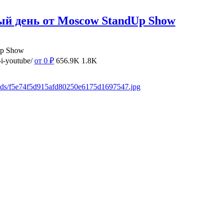
ый день от Moscow StandUp Show
Up Show
i-youtube/
от 0
₽
656.9K
1.8K
oads/f5e74f5d915afd80250e6175d1697547.jpg