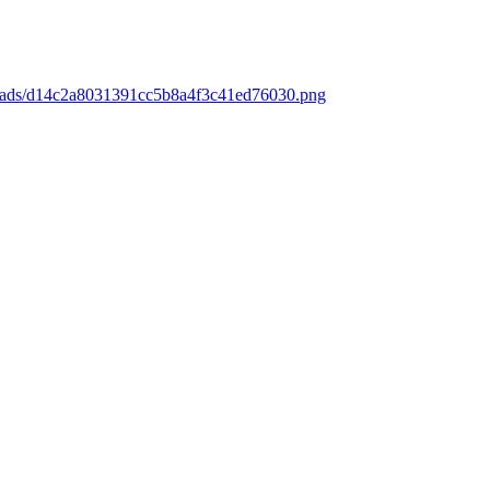
loads/d14c2a8031391cc5b8a4f3c41ed76030.png