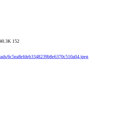
40.3K
152
loads/6c5ea8efdeb3348239b8e6370c510a04.jpeg