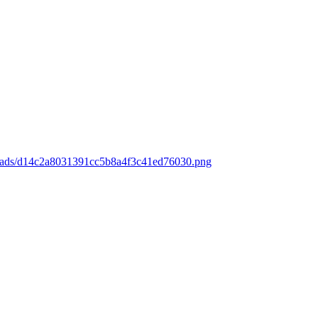
loads/d14c2a8031391cc5b8a4f3c41ed76030.png