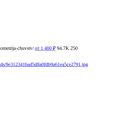
ometrija-chuvstv/
от 1 400
₽
94.7K
250
oads/9e312341bad5d8a0fdb9a61ea5ce2791.jpg