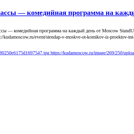
лассы — комедийная программа на кажд
ассы — комедийная программа на каждый день от Moscow Stand
s://kudamoscow.ru/event/stendap-v-moskve-ot-komikov-iz-proektov-tnt-
fd80250e6175d1697547.jpg
https://kudamoscow.ru/image/269/250/upl