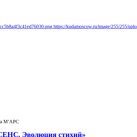
1cc5b8a4f3c41ed76030.png
https://kudamoscow.ru/image/255/255/up
ва М’АРС
СЕНС. Эволюция стихий»