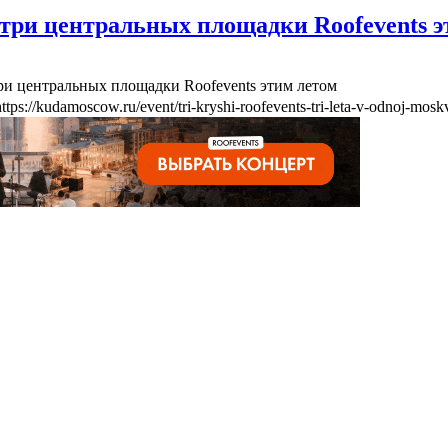
три центральных площадки Roofevents э
ри центральных площадки Roofevents этим летом
https://kudamoscow.ru/event/tri-kryshi-roofevents-tri-leta-v-odnoj-mosk