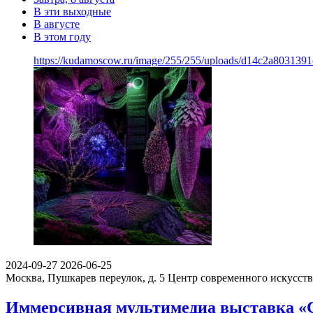
В эти выходные
В августе
В этом году
https://kudamoscow.ru/image/255/255/uploads/d14c2a803139
2024-09-27
2026-06-25
Москва, Пушкарев переулок, д. 5
Центр современного искусст
Иммерсивная мультимедиа выставка «