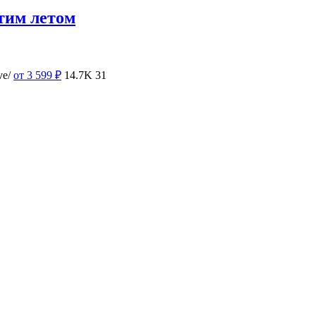
тим летом
ve/
от 3 599
₽
14.7K
31