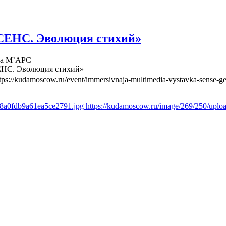
СЕНС. Эволюция стихий»
ва М’АРС
ЕНС. Эволюция стихий»
tps://kudamoscow.ru/event/immersivnaja-multimedia-vystavka-sense-ge
d8a0fdb9a61ea5ce2791.jpg
https://kudamoscow.ru/image/269/250/upl