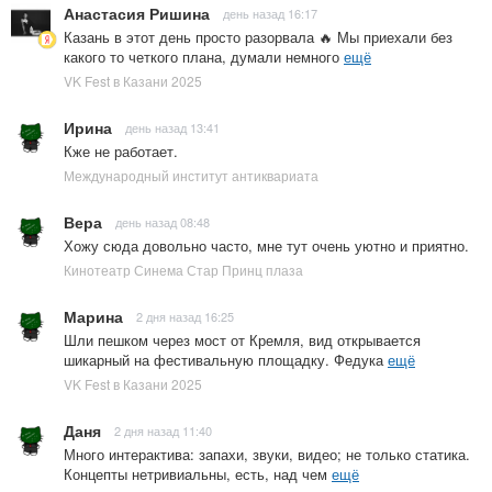
Анастасия Ришина
день назад 16:17
Казань в этот день просто разорвала 🔥 Мы приехали без
какого то четкого плана, думали немного
ещё
VK Fest в Казани 2025
Ирина
день назад 13:41
Кже не работает.
Международный институт антиквариата
Вера
день назад 08:48
Хожу сюда довольно часто, мне тут очень уютно и приятно.
Кинотеатр Синема Стар Принц плаза
Марина
2 дня назад 16:25
Шли пешком через мост от Кремля, вид открывается
шикарный на фестивальную площадку. Федука
ещё
VK Fest в Казани 2025
Даня
2 дня назад 11:40
Много интерактива: запахи, звуки, видео; не только статика.
Концепты нетривиальны, есть, над чем
ещё