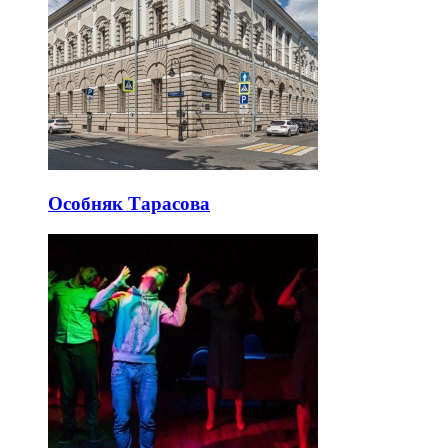
Особняк Тарасова