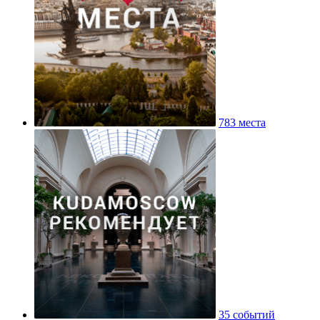
783 места
35 событий