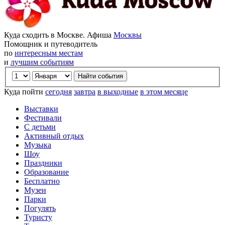
Куда сходить в Москве. Афиша
Москвы
Помощник и путеводитель
по
интересным местам
и
лучшим событиям
Куда пойти
сегодня
завтра
в выходные
в этом месяце
Выставки
Фестивали
С детьми
Активный отдых
Музыка
Шоу
Праздники
Образование
Бесплатно
Музеи
Парки
Погулять
Туристу