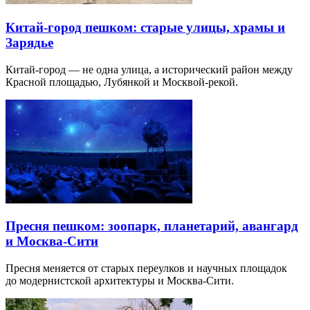
Китай-город пешком: старые улицы, храмы и
Зарядье
Китай-город — не одна улица, а исторический район между
Красной площадью, Лубянкой и Москвой-рекой.
Пресня пешком: зоопарк, планетарий, авангард
и Москва-Сити
Пресня меняется от старых переулков и научных площадок
до модернистской архитектуры и Москва-Сити.