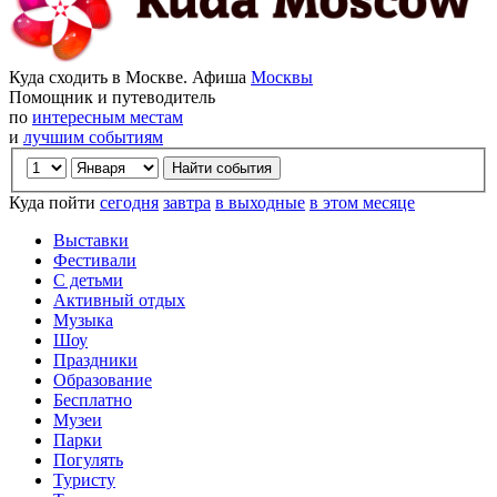
Куда сходить в Москве. Афиша
Москвы
Помощник и путеводитель
по
интересным местам
и
лучшим событиям
Куда пойти
сегодня
завтра
в выходные
в этом месяце
Выставки
Фестивали
С детьми
Активный отдых
Музыка
Шоу
Праздники
Образование
Бесплатно
Музеи
Парки
Погулять
Туристу