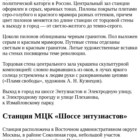
политической каторги в России. Центральный зал станции
оформлен в серых, мрачных тонах. Пилоны покрыты плитами
серо-голубого и красного мрамора разных оттенков, причем
цвет пилонов меняется по длине станции от торцовой стены
к выходу в город — от светло-желтого до темно-серого.
Цоколи пилонов облицованы черным гранитом. Пол выложен
серым и красным мрамором. Путевые стены отделаны
светлым и красным гранитом. Литые художественные вставки
на стенах посвящены теме революции.
Торцовая стена центрального зала украшена скульптурной
композицией: словно вырвавшись из оков, в лучах яркого
солнца устремлены к людям руки с разорванными цепями
(«Пламя свободы», художник А. Н. Кузнецов).
Выход в город на шоссе Энтузиастов и Электродную улицу,
к Электродному проезду и улице Плеханова,
к Измайловскому парку.
Станция МЦК «Шоссе энтузиастов»
Станция расположена в Восточном административном округе
Москвы, в районе Соколиная гора, небольшой участок