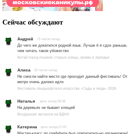
Сейчас обсуждают
Андрей
15 часов назад
До чего же докатился родной язык. Лучше б я сдох раньше,
чем читать такое убожество
Китай-город пешком: старые улицы, храмы и Зарядье
Алиса
20 часов назад
Не смогли найти место где проходит данный фестиваль! От
метро очень далеко идти
Фестиваль ландшафтного искусства «Сады и люди» 2026
Наталья
день назад 06:36
На деревьях не бывает клещей
Воздушная экотропа на ВДНХ
Катерина
день назад 21:00
Мастер-класс по граффити был отвратительно организован!