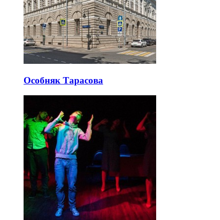
Особняк Тарасова