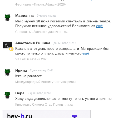
Фестиваль «Пикник Афиши-2026»
Марианна
5 часов назад
Мы с мужем 28 июня посетили спектакль в Зимнем театре.
Получили истинное удовольствие! Великолепная
ещё
Спектакль «Запчасти для счастья»
Анастасия Ришина
день назад 16:17
Казань в этот день просто разорвала 🔥 Мы приехали без
какого то четкого плана, думали немного
ещё
VK Fest в Казани 2025
Ирина
2 дня назад 13:41
Кже не работает.
Международный институт антиквариата
Вера
2 дня назад 08:48
Хожу сюда довольно часто, мне тут очень уютно и приятно.
Кинотеатр Синема Стар Принц плаза