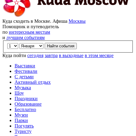
Куда сходить в Москве. Афиша
Москвы
Помощник и путеводитель
по
интересным местам
и
лучшим событиям
Куда пойти
сегодня
завтра
в выходные
в этом месяце
Выставки
Фестивали
С детьми
Активный отдых
Музыка
Шоу
Праздники
Образование
Бесплатно
Музеи
Парки
Погулять
Туристу