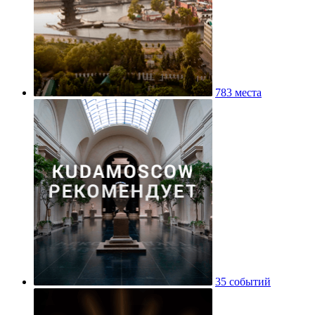
783 места
35 событий