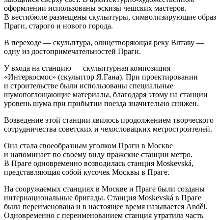
оформлении использованы эскизы чешских мастеров.
В вестибюле размещены скульптуры, символизирующие образ
Праги, старого и нового города.
В переходе — скульптура, олицетворяющая реку Влтаву —
одну из достопримечательностей Праги.
У входа на станцию — скульптурная композиция
«Интеркосмос» (скульптор Я.Гана). При проектировании
и строительстве были использованы специальные
шумопоглощающие материалы, благодаря этому на станции
уровень шума при прибытии поезда значительно снижен.
Возведение этой станции явилось продолжением творческого
сотрудничества советских и чехословацких метростроителей.
Она стала своеобразным уголком Праги в Москве
и напоминает по своему виду пражские станции метро.
В Праге одновременно возводилась станция Moskevská,
представляющая собой кусочек Москвы в Праге.
На сооружаемых станциях в Москве и Праге были созданы
интернациональные бригады. Станция Moskevská в Праге
была переименована и в настоящее время называется Anděl.
Одновременно с переименованием станция утратила часть