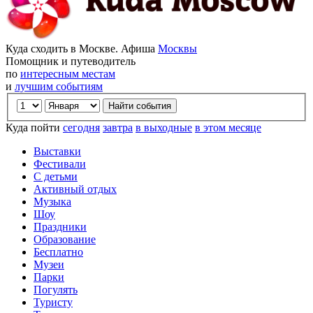
Куда сходить в Москве. Афиша
Москвы
Помощник и путеводитель
по
интересным местам
и
лучшим событиям
Куда пойти
сегодня
завтра
в выходные
в этом месяце
Выставки
Фестивали
С детьми
Активный отдых
Музыка
Шоу
Праздники
Образование
Бесплатно
Музеи
Парки
Погулять
Туристу