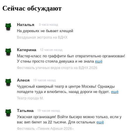
Сейчас обсуждают
Наталья
3 часа назад
На деревьях не бывает клещей
Воздушная экотропа на ВДНХ
Катерина
12 часов назад
Мастер-класс по граффити был отвратительно организован!
У стены просто стояла девушка и не знала
ещё
Фестиваль уличных видов спорта на ВДНХ 2026
Алеся
19 часов назад
Чудесный камерный театр в центре Москвы! Однажды
попадете туда и влюбитесь, назад дороги не будет.
ещё
Театр города М.
Татьяна
19 часов назад
Ужасная организация! Войти бысиро можно только, если у
вас вип билет за 22 тысячи. Для остальных
ещё
Фестиваль «Пикник Афиши-2026»