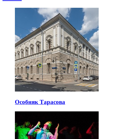
Особняк Тарасова