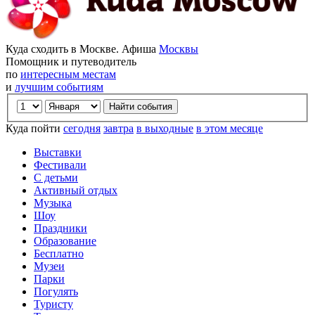
Куда сходить в Москве. Афиша
Москвы
Помощник и путеводитель
по
интересным местам
и
лучшим событиям
Куда пойти
сегодня
завтра
в выходные
в этом месяце
Выставки
Фестивали
С детьми
Активный отдых
Музыка
Шоу
Праздники
Образование
Бесплатно
Музеи
Парки
Погулять
Туристу