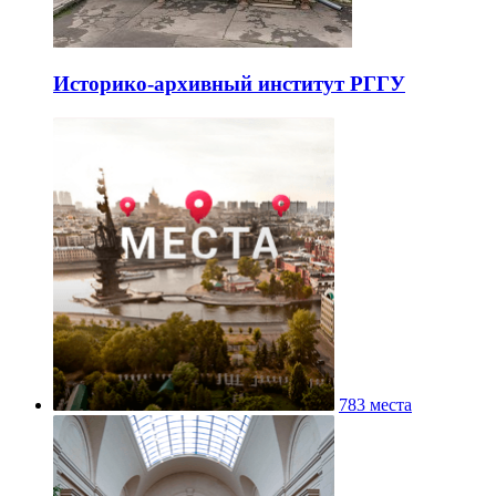
Историко-архивный институт РГГУ
783 места