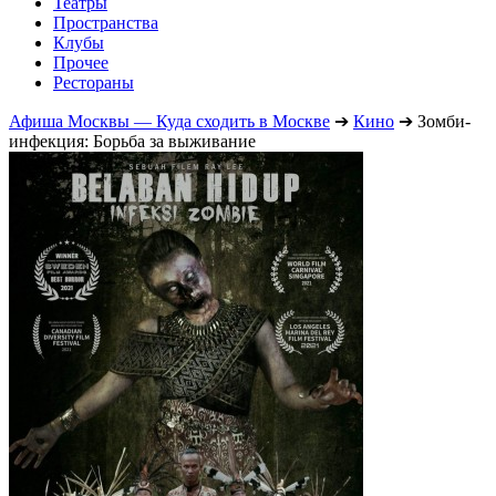
Театры
Пространства
Клубы
Прочее
Рестораны
Афиша Москвы — Куда сходить в Москве
➔
Кино
➔
Зомби-
инфекция: Борьба за выживание