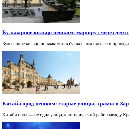
Бульварное кольцо пешком: маршрут через десят
Бульварное кольцо не замкнуто в буквальном смысле и прохо
Китай-город пешком: старые улицы, храмы и Зар
Китай-город — не одна улица, а исторический район между К