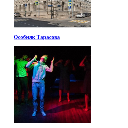
Особняк Тарасова