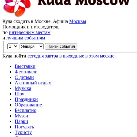
Куда сходить в Москве. Афиша
Москвы
Помощник и путеводитель
по
интересным местам
и
лучшим событиям
Куда пойти
сегодня
завтра
в выходные
в этом месяце
Выставки
Фестивали
С детьми
Активный отдых
Музыка
Шоу
Праздники
Образование
Бесплатно
Музеи
Парки
Погулять
Туристу