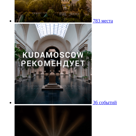
783 места
36 событий