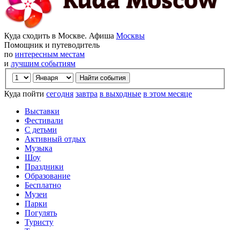
Куда сходить в Москве. Афиша
Москвы
Помощник и путеводитель
по
интересным местам
и
лучшим событиям
Куда пойти
сегодня
завтра
в выходные
в этом месяце
Выставки
Фестивали
С детьми
Активный отдых
Музыка
Шоу
Праздники
Образование
Бесплатно
Музеи
Парки
Погулять
Туристу