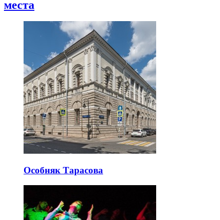
места
Особняк Тарасова