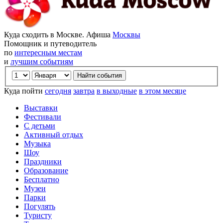
Куда сходить в Москве. Афиша
Москвы
Помощник и путеводитель
по
интересным местам
и
лучшим событиям
Куда пойти
сегодня
завтра
в выходные
в этом месяце
Выставки
Фестивали
С детьми
Активный отдых
Музыка
Шоу
Праздники
Образование
Бесплатно
Музеи
Парки
Погулять
Туристу