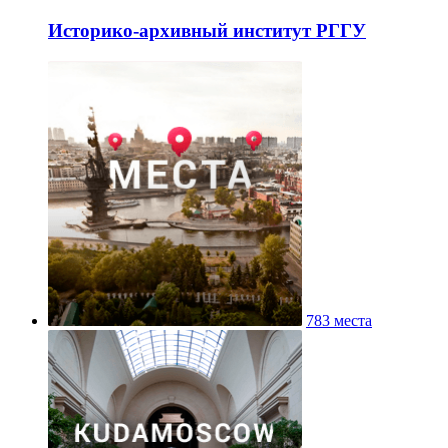
Историко-архивный институт РГГУ
783 места