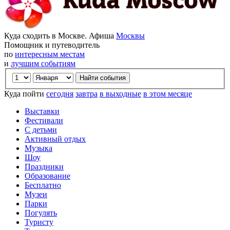
Куда сходить в Москве. Афиша
Москвы
Помощник и путеводитель
по
интересным местам
и
лучшим событиям
Куда пойти
сегодня
завтра
в выходные
в этом месяце
Выставки
Фестивали
С детьми
Активный отдых
Музыка
Шоу
Праздники
Образование
Бесплатно
Музеи
Парки
Погулять
Туристу