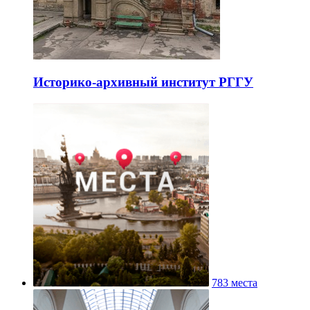
Историко-архивный институт РГГУ
783 места