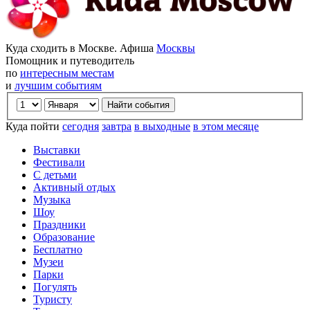
Куда сходить в Москве. Афиша
Москвы
Помощник и путеводитель
по
интересным местам
и
лучшим событиям
Куда пойти
сегодня
завтра
в выходные
в этом месяце
Выставки
Фестивали
С детьми
Активный отдых
Музыка
Шоу
Праздники
Образование
Бесплатно
Музеи
Парки
Погулять
Туристу