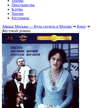
Театры
Пространства
Клубы
Прочее
Рестораны
Афиша Москвы — Куда сходить в Москве
➔
Кино
➔
Жестокий романс