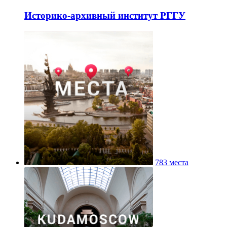
Историко-архивный институт РГГУ
783 места