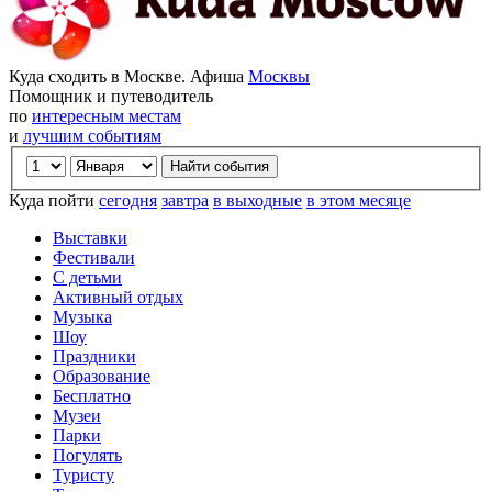
Куда сходить в Москве. Афиша
Москвы
Помощник и путеводитель
по
интересным местам
и
лучшим событиям
Куда пойти
сегодня
завтра
в выходные
в этом месяце
Выставки
Фестивали
С детьми
Активный отдых
Музыка
Шоу
Праздники
Образование
Бесплатно
Музеи
Парки
Погулять
Туристу