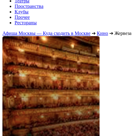
Театры
Пространства
Клубы
Прочее
Рестораны
Афиша Москвы — Куда сходить в Москве
➔
Кино
➔
Жервеза