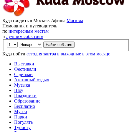
Куда сходить в Москве. Афиша
Москвы
Помощник и путеводитель
по
интересным местам
и
лучшим событиям
Куда пойти
сегодня
завтра
в выходные
в этом месяце
Выставки
Фестивали
С детьми
Активный отдых
Музыка
Шоу
Праздники
Образование
Бесплатно
Музеи
Парки
Погулять
Туристу