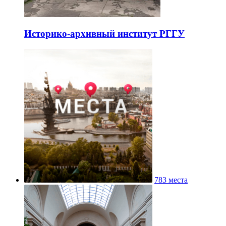
Историко-архивный институт РГГУ
783 места