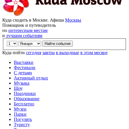
Куда сходить в Москве. Афиша
Москвы
Помощник и путеводитель
по
интересным местам
и
лучшим событиям
Куда пойти
сегодня
завтра
в выходные
в этом месяце
Выставки
Фестивали
С детьми
Активный отдых
Музыка
Шоу
Праздники
Образование
Бесплатно
Музеи
Парки
Погулять
Туристу