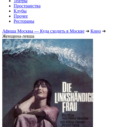
Театры
Пространства
Клубы
Прочее
Рестораны
Афиша Москвы — Куда сходить в Москве
➔
Кино
➔
Женщина-левша