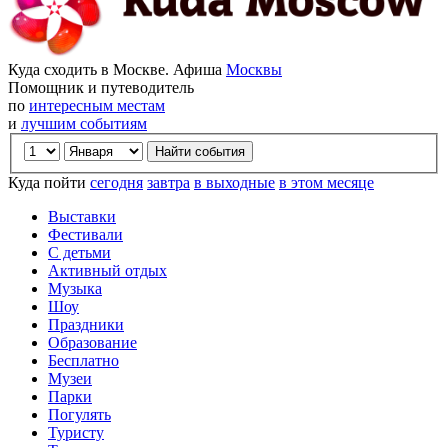
Куда сходить в Москве. Афиша
Москвы
Помощник и путеводитель
по
интересным местам
и
лучшим событиям
Куда пойти
сегодня
завтра
в выходные
в этом месяце
Выставки
Фестивали
С детьми
Активный отдых
Музыка
Шоу
Праздники
Образование
Бесплатно
Музеи
Парки
Погулять
Туристу