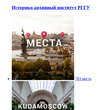
Историко-архивный институт РГГУ
783 места