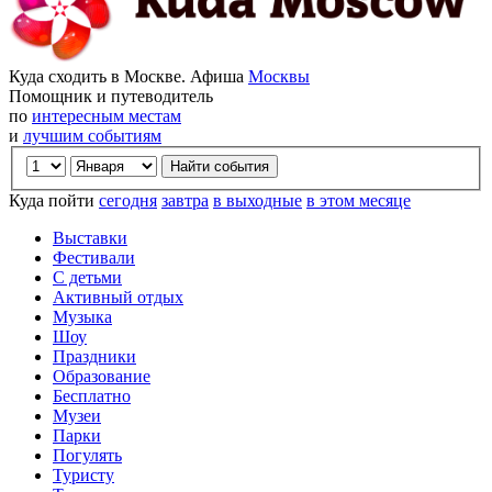
Куда сходить в Москве. Афиша
Москвы
Помощник и путеводитель
по
интересным местам
и
лучшим событиям
Куда пойти
сегодня
завтра
в выходные
в этом месяце
Выставки
Фестивали
С детьми
Активный отдых
Музыка
Шоу
Праздники
Образование
Бесплатно
Музеи
Парки
Погулять
Туристу