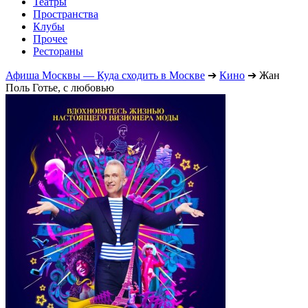
Театры
Пространства
Клубы
Прочее
Рестораны
Афиша Москвы — Куда сходить в Москве
➔
Кино
➔
Жан
Поль Готье, с любовью