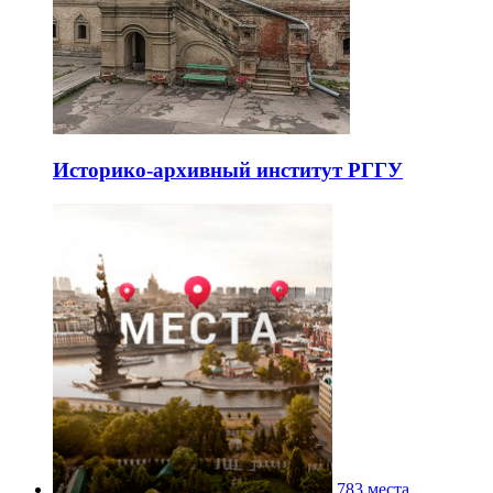
Историко-архивный институт РГГУ
783 места